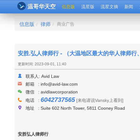
温哥华天空
信息版
流星版
流星文摘
新闻
信息版
律师
商业广告
/
/
安胜.弘人律师行 - （大温地区最大的华人律师
更新时间: 2023-09-01, 11:40
联系人:
Avid Law
邮箱 :
info@avid-law.com
微信 : avidlawcorporation
6042737565
电话 :
[来电请说Vansky上看到]
地址 : Suite 602 North Tower, 5811 Cooney Road
安胜弘人律师行