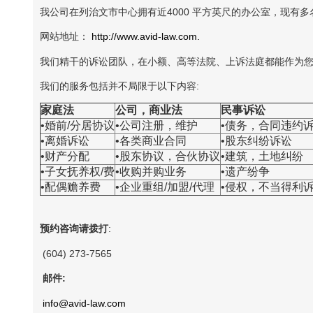
我公司在列治文市中心拥有近4000 平方英尺的办公室，现有
网站地址：
http://www.avid-law.com.
我们精干的诉讼团队，在小额、高等法院、上诉法庭都能作为
我们的服务包括并不局限于以下内容:
家庭法
公司，商业法
民事诉讼
•婚前/分居协议
•公司注册，维护
•债务，合同违约
•离婚诉讼
•各类商业合同
•股东纠纷诉讼
•财产分配
•股东协议，合伙协议
•建筑，土地纠纷
•子女抚养权/费
•收购并购业务
•遗产纷争
•配偶赡养费
•企业重组/加盟/代理
•侵权，不当得利
预约咨询请拨打
:
(604) 273-7565
邮件:
info@avid-law.com