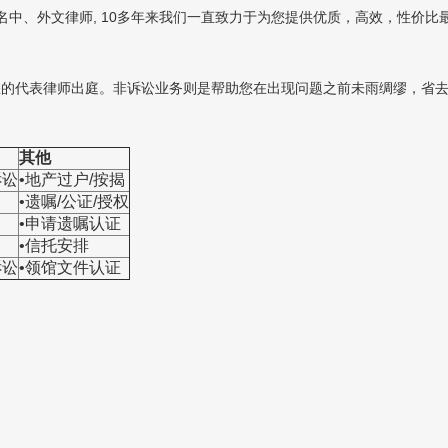
多名中、外文律师, 10多年来我们一直致力于为您提供优质，高效，性价
您的代表律师出庭。非诉讼业务则是帮助您在出现问题之前未雨绸缪，省
其他
诉讼
•地产过户/按揭
•遗嘱/公证/授权
•申请遗嘱认证
•信托安排
诉讼
•领馆文件认证