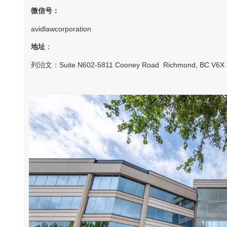
微信号：
avidlawcorporation
地址
：
列治文：Suite N602-5811 Cooney Road Richmond, BC V6