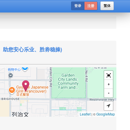
登录
注册
繁体
、助您安心乐业、胜劵稳操)
+
-
Leaflet
GoogleMap
| ©