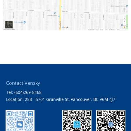
Contact Vansky
Tel: (604)269-8468
Location: 258 - 5701 Granville St, Vancouver, BC V6M 4J7