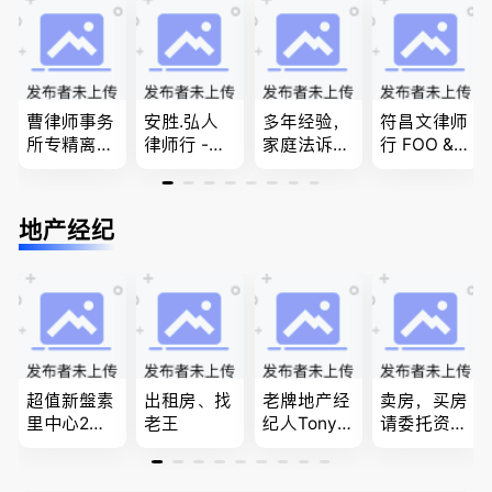
移民签证
商业移民，
团聚，投资
、翻译和海
名校申请
移民以及各
牙认证
类省提名和
技术移民
曹律师事务
安胜.弘人
多年经验，
符昌文律师
所专精离
律师行 -
家庭法诉
行 FOO & C
婚，分居及
（大温地区
讼, 地产过
OMPANY-
婚前协议，
最大的华人
户, 遗产认
家庭法, 离
经济纠纷，
律师行、精
证，租务纠
婚/财产分
地产经纪
財產分割，
干团队、多
纷 普通
配, 子女抚
地产及生意
名中、外文
话， 粤
养, 刑事法
买卖
律师、多语
语，列治文
种服务、高
陈卓律师事
效优质、助
务所 (ATA L
您安心乐
aw Corpor
业、胜劵稳
ation)
操)
超值新盤素
出租房、找
老牌地产经
卖房，买房
里中心2房1
老王
纪人Tony L
请委托资深
廳1書房高
in 忠于客户
地产经纪人
級公寓，So
经验买卖
Summer Sh