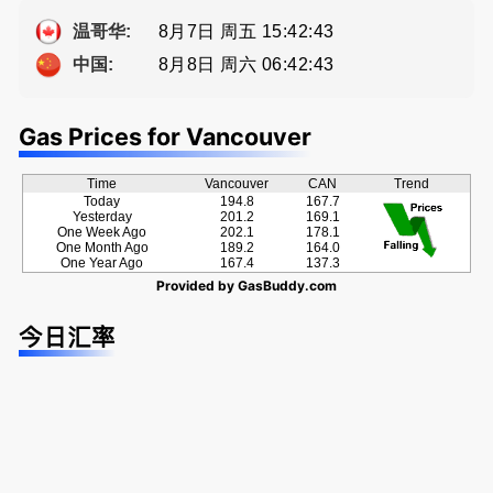
ng電話 778
提供高额返
a， 五星好
-689-5519
佣
评
8月7日 周五 15:42:44
温哥华:
8月8日 周六 06:42:44
中国:
Gas Prices for Vancouver
Time
Vancouver
CAN
Trend
Today
194.8
167.7
Yesterday
201.2
169.1
One Week Ago
202.1
178.1
One Month Ago
189.2
164.0
One Year Ago
167.4
137.3
Provided by
GasBuddy.com
今日汇率