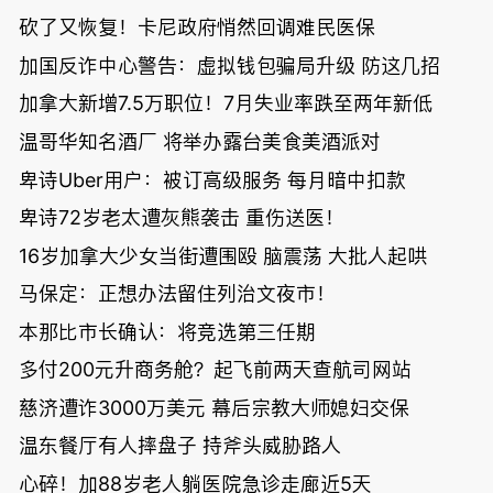
砍了又恢复！卡尼政府悄然回调难民医保
加国反诈中心警告：虚拟钱包骗局升级 防这几招
加拿大新增7.5万职位！7月失业率跌至两年新低
温哥华知名酒厂 将举办露台美食美酒派对
卑诗Uber用户：被订高级服务 每月暗中扣款
卑诗72岁老太遭灰熊袭击 重伤送医！
16岁加拿大少女当街遭围殴 脑震荡 大批人起哄
马保定：正想办法留住列治文夜市！
本那比市长确认：将竞选第三任期
多付200元升商务舱？起飞前两天查航司网站
慈济遭诈3000万美元 幕后宗教大师媳妇交保
温东餐厅有人摔盘子 持斧头威胁路人
心碎！加88岁老人躺医院急诊走廊近5天