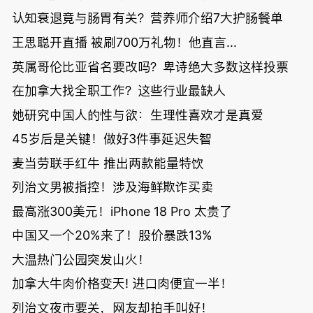
认知衰退竟与肠胃有关？营养师介绍7大护肠餐单
王思聪开直播 被刷700万礼物！他直言...
英属哥伦比亚省名要改吗？卑诗绝大多数这样投票
在加拿大找全职工作？这些行业最缺人
她研究中国人的性与欲：生理性喜欢才是真爱
45岁后是关键！做好3件事延迟失智
麦当劳联手红牛 推出两款能量特饮
列治文男被指控！涉及海鲜欺诈买卖
最高涨300美元！iPhone 18 Pro 太贵了
中国又一个20%来了！股价暴跌13%
大温热门公园突发山火！
加拿大牛肉价格变天! 进口肉便宜一半！
列治文夜市要关，网友却拍手叫好！