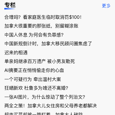
低；免费狂
了；一夜返
被罚1680
曝光；美国
专栏
更多
送50万磅蔬
贫！华人找
刀，公寓惊
夫妻住进殡
菜！大
银行做房贷
现天价罚
仪馆
合理吗？看家庭医生临时取消罚$100！
温“丑陋土
欠款多出$1
单；房市崩
豆日”冲击
9万；突
盘前兆？加
加拿大很重要的那张纸，别留糊涂账
吉尼斯纪
发！无辜男
国租赁市场
录；惨！留
孩温哥华市
恐迎暴跌危
中国人休息 为何会有负罪感？
学生换汇被
中心被刺身
机！
中国新规倒计时，加拿大移民顾问圈焦虑了
骗光2万美
亡；
元，还被卷
迟来的相遇
入跨国刑案
账户遭封！
单亲妈继承百万遗产 被小男友勒死
AI摘要正在悄悄偷走你的心血
一个可疑行为 牵出温村大案
狂晒新欢 杜鲁多为啥还不离婚？
一张AI图片，为什么惊动了整个列治文？
两全之策！加拿大儿女住房和父母养老都解决
超市买菜却被一路盯着，加拿大人破防