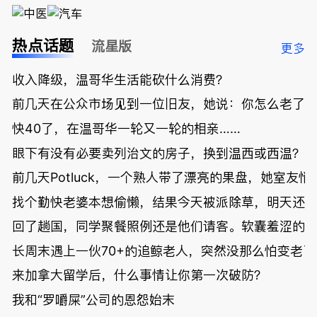
热点话题
流星版
更多
收入降级，温哥华生活能砍什么消费？
前几天在公众市场见到一位旧友，她说：你怎么老了
快40了，在温哥华一轮又一轮的相亲……
眼下有没有必要卖列治文的房子，换到温西或西温？
前几天Potluck，一个熟人带了漂亮的果盘，她室友悄
找个勤快老婆本想偷懒，结果今天被派除草，明天还
回了趟国，同学聚餐照例还是他们请客。软囊羞涩的
长周末遇上一伙70+的追鲸老人，突然没那么怕变老了
来加拿大留学后，什么事情让你第一次破防？
我和“罗嚼屎”公司的恩怨始末