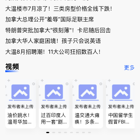
大温楼市7月凉了！三类房型价格全线下跌！
加拿大总理公开“羞辱”国际足联主席
特朗普突批加拿大"很刻薄"！卡尼随后回击
加拿大华人家庭困境！孩子只会说英语
大温8月招聘潮！11大公司狂招数百人！
视频
更多
油价跳水！
过百印度人
温交通大瘫
中国留学生
温哥华加油
用一套“剧
痪！多条主
假冒FBI上
省大钱，专
本”，移民
路封死到年
门行骗；泰
家曝还会更
官：太假
底；做顿饭
国高僧丑闻