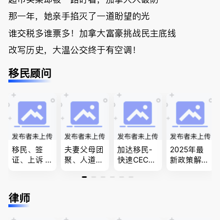
那一年，她亲手掐灭了一道盼望的光
谁交税多谁票多！加拿大富豪挑战民主底线
改写历史，大温公交终于有空调！
移民顾问
移民、签
夫妻父母团
加达移民-
2025年最
证、上诉 --
聚、人道移
快速CEC&P
新政策解
-”亲自负
民、LMIA
NP真实工
读，政府持
责、全程跟
和工签 移
作机会 移
牌顾问为您
进”的RCIC-
民难民上诉
民上诉、家
免费咨询各
律师
IRB持牌移
疑难问题的
庭团聚，特
类疑难签证
民顾问
解决 各类
快技术移民
问题，夫妻