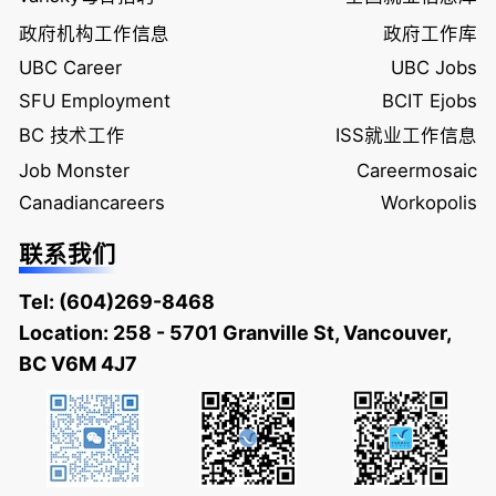
政府机构工作信息
政府工作库
UBC Career
UBC Jobs
SFU Employment
BCIT Ejobs
BC 技术工作
ISS就业工作信息
Job Monster
Careermosaic
Canadiancareers
Workopolis
联系我们
Tel:
(604)269-8468
Location: 258 - 5701 Granville St, Vancouver,
BC V6M 4J7