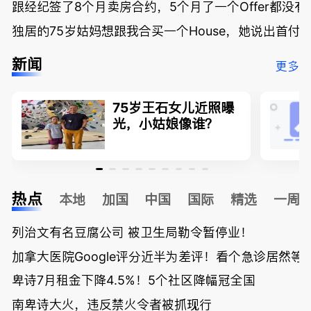
跟经纪签了8个月卖房合约，5个月了一个Offer都没
独居的75岁姑妈想跟我合买一个House，她说出首付
新闻
更多
75岁王石女儿近照曝
光，小姑娘像谁？
热点
本地
加国
中国
国际
精选
一周
列治文有名豆腐公司 被卫生局勒令暂停业！
加拿大医院Google评分近半为差评！看个急诊居然等了
卑诗7月租金下降4.5%！5个社区降幅冠全国
南卑诗大火，违反禁火令者被抓现行