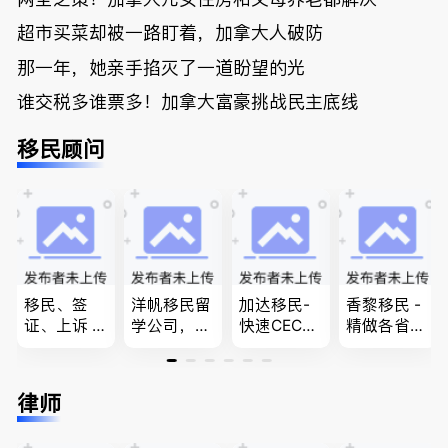
超市买菜却被一路盯着，加拿大人破防
那一年，她亲手掐灭了一道盼望的光
谁交税多谁票多！加拿大富豪挑战民主底线
移民顾问
移民、签
洋帆移民留
加达移民-
香黎移民 -
证、上诉 --
学公司，精
快速CEC&P
精做各省省
-”亲自负
做旅游转学
NP真实工
提名,LMIA,
责、全程跟
签各类签证
作机会 移
签证,工作
进”的RCIC-
留学转学，
民上诉、家
推荐。持牌
律师
IRB持牌移
BCPNP，E
庭团聚，特
顾问免费为
民顾问
E，团聚移
快技术移民
您解答各类