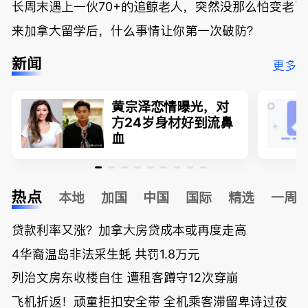
长周末遇上一伙70+的追鲸老人，突然没那么怕变老了
来加拿大留学后，什么事情让你第一次破防？
新闻
更多
黄宗泽恋情曝光，对
方24岁身材好到流鼻
血
热点
本地
加国
中国
国际
精选
一周
贷款利率又涨？加拿大房贷成本或再度走高
4华裔温岛非法采生蚝 共罚1.8万元
列治文房东收楼自住 遭租客蹲守12次穿崩
飞机折返！顽童拒扣安全带 全机乘客滞留卑诗过夜