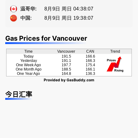
Eddy 您诚
方位的地产
种佣金方
牌地产经纪
恳的朋友
服务
案！
Sophia Fan
8月9日 周日 04:38:08
温哥华:
房屋买卖,
8月9日 周日 19:38:08
中国:
资产规划管
理
Gas Prices for Vancouver
Time
Vancouver
CAN
Trend
Today
191.5
166.6
Yesterday
191.1
166.3
One Week Ago
197.7
175.4
One Month Ago
188.5
166.1
One Year Ago
164.8
136.3
Provided by
GasBuddy.com
今日汇率