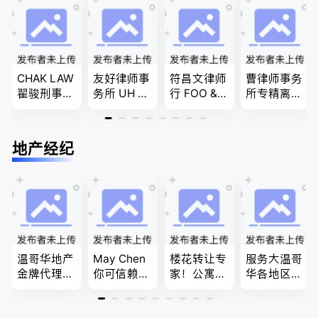
民和魁北克
商业移民，
问题
PEQ60472
名校申请
08731
CHAK LAW
友好律师事
符昌文律师
曹律师事务
翟骏刑事交
务所 UH LA
行 FOO & C
所专精离
通大律师
W，专注U
OMPANY-
婚，分居及
刑事辩护/
BC地区及
家庭法, 离
婚前协议，
民事诉讼/
温哥华，公
婚/财产分
经济纠纷，
地产经纪
房产过户
司商业、收
配, 子女抚
財產分割，
购兼并、婚
养, 刑事法
地产及生意
姻家庭、遗
买卖
嘱遗产
温哥华地产
May Chen
楼花转让专
服务大温哥
金牌代理经
你可信赖的
家！公寓销
华各地区的
纪人(买，
山东人，
售专家！欢
住宅及商业
卖，建）-
为你提供全
迎委托，多
地产专业持