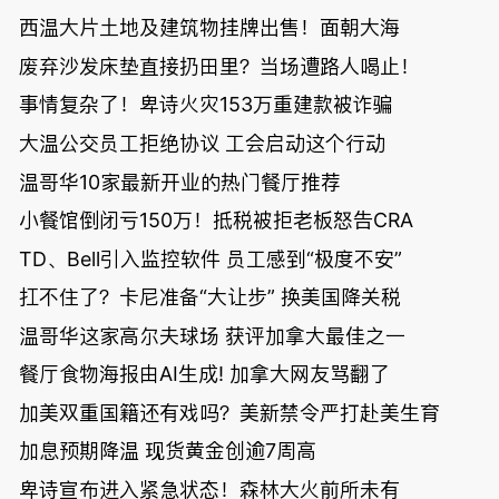
西温大片土地及建筑物挂牌出售！面朝大海
废弃沙发床垫直接扔田里？当场遭路人喝止！
事情复杂了！卑诗火灾153万重建款被诈骗
大温公交员工拒绝协议 工会启动这个行动
温哥华10家最新开业的热门餐厅推荐
小餐馆倒闭亏150万！抵税被拒老板怒告CRA
TD、Bell引入监控软件 员工感到“极度不安”
扛不住了？卡尼准备“大让步” 换美国降关税
温哥华这家高尔夫球场 获评加拿大最佳之一
餐厅食物海报由AI生成! 加拿大网友骂翻了
加美双重国籍还有戏吗？美新禁令严打赴美生育
加息预期降温 现货黄金创逾7周高
卑诗宣布进入紧急状态！森林大火前所未有