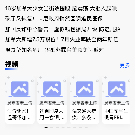
16岁加拿大少女当街遭围殴 脑震荡 大批人起哄
砍了又恢复！卡尼政府悄然回调难民医保
加国反诈中心警告：虚拟钱包骗局升级 防这几招
加拿大新增7.5万职位！7月失业率跌至两年新低
温哥华知名酒厂 将举办露台美食美酒派对
视频
更多
油价跳水！
过百印度人
温交通大瘫
中国留学生
温哥华加油
用一套“剧
痪！多条主
假冒FBI上
省大钱，专
本”，移民
路封死到年
门行骗；泰
家曝还会更
官：太假
底；做顿饭
国高僧丑闻