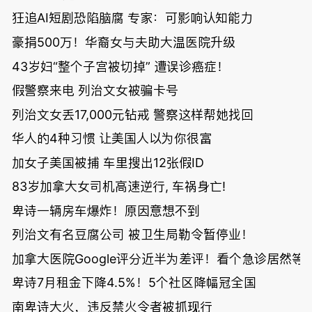
狂追AI短剧恐陷脑腐 专家：可影响认知能力
豪捐500万！华裔女与夫助大温医院升级
43岁妇“整个子宫被切掉” 遭误诊癌症！
假警察来电 列治文女被骗卡号
列治文女丢17,000元钻戒 警察这样帮她找回
华人的4种习惯 让美国人以为你很富
加女子美国被捕 车里搜出12张假ID
83岁加拿大女司机高速逆行, 车祸身亡!
卑诗一辆房车爆炸！原因意想不到
列治文有名豆腐公司 被卫生局勒令暂停业！
加拿大医院Google评分近半为差评！看个急诊居然等了
卑诗7月租金下降4.5%！5个社区降幅冠全国
南卑诗大火，违反禁火令者被抓现行