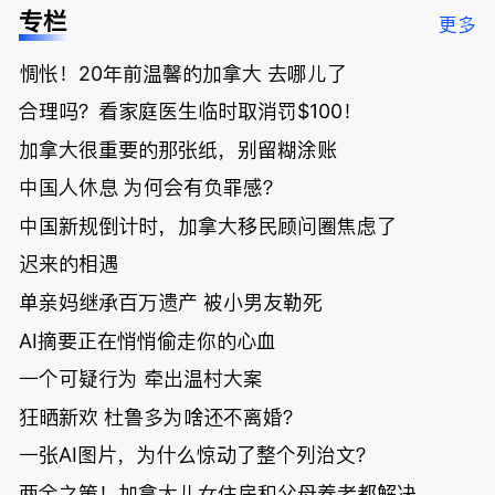
低；免费狂
了；一夜返
被罚1680
曝光；美国
专栏
更多
送50万磅蔬
贫！华人找
刀，公寓惊
夫妻住进殡
菜！大
银行做房贷
现天价罚
仪馆
惆怅！20年前温馨的加拿大 去哪儿了
温“丑陋土
欠款多出$1
单；房市崩
豆日”冲击
9万；突
盘前兆？加
合理吗？看家庭医生临时取消罚$100！
吉尼斯纪
发！无辜男
国租赁市场
录；惨！留
孩温哥华市
恐迎暴跌危
加拿大很重要的那张纸，别留糊涂账
学生换汇被
中心被刺身
机！
中国人休息 为何会有负罪感？
骗光2万美
亡；
元，还被卷
中国新规倒计时，加拿大移民顾问圈焦虑了
入跨国刑案
账户遭封！
迟来的相遇
单亲妈继承百万遗产 被小男友勒死
AI摘要正在悄悄偷走你的心血
一个可疑行为 牵出温村大案
狂晒新欢 杜鲁多为啥还不离婚？
一张AI图片，为什么惊动了整个列治文？
两全之策！加拿大儿女住房和父母养老都解决