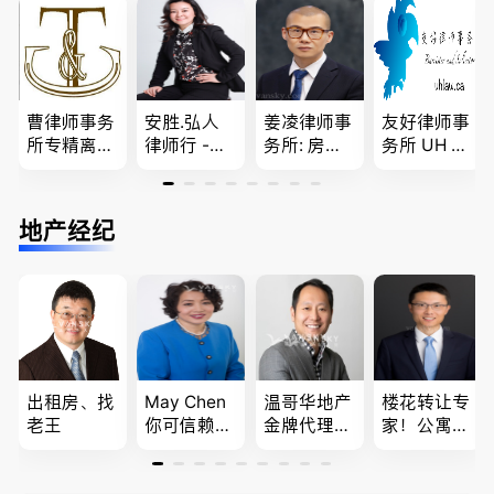
问题
移民签证
民和魁北克
团聚，投资
、翻译和海
PEQ60472
移民以及各
牙认证
08731
类省提名和
技术移民
曹律师事务
安胜.弘人
姜凌律师事
友好律师事
所专精离
律师行 -
务所: 房产
务所 UH LA
婚，分居及
（大温地区
过户专做急
W，专注U
婚前协议，
最大的华人
件。婚姻
BC地区及
经济纠纷，
律师行、精
法/公司法/
温哥华，公
地产经纪
財產分割，
干团队、多
民事商业诉
司商业、收
地产及生意
名中、外文
讼律师
购兼并、婚
买卖
律师、多语
姻家庭、遗
种服务、高
嘱遗产
效优质、助
您安心乐
业、胜劵稳
操)
出租房、找
May Chen
温哥华地产
楼花转让专
老王
你可信赖的
金牌代理经
家！公寓销
山东人，
纪人(买，
售专家！欢
为你提供全
卖，建）-
迎委托，多