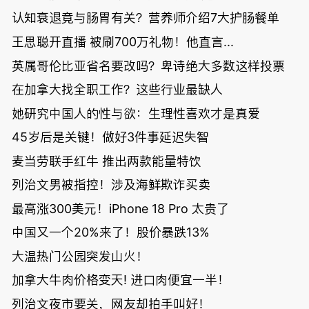
认知衰退竟与肠胃有关？营养师介绍7大护肠餐单
王思聪开直播 被刷700万礼物！他直言...
英属哥伦比亚省名要改吗？卑诗绝大多数这样投票
在加拿大找全职工作？这些行业最缺人
她研究中国人的性与欲：生理性喜欢才是真爱
45岁后是关键！做好3件事延迟失智
麦当劳联手红牛 推出两款能量特饮
列治文男被指控！涉及海鲜欺诈买卖
最高涨300美元！iPhone 18 Pro 太贵了
中国又一个20%来了！股价暴跌13%
大温热门公园突发山火！
加拿大牛肉价格变天! 进口肉便宜一半！
列治文夜市要关，网友却拍手叫好！