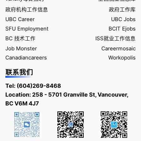
政府机构工作信息
政府工作库
UBC Career
UBC Jobs
SFU Employment
BCIT Ejobs
BC 技术工作
ISS就业工作信息
Job Monster
Careermosaic
Canadiancareers
Workopolis
联系我们
Tel:
(604)269-8468
Location: 258 - 5701 Granville St, Vancouver,
BC V6M 4J7