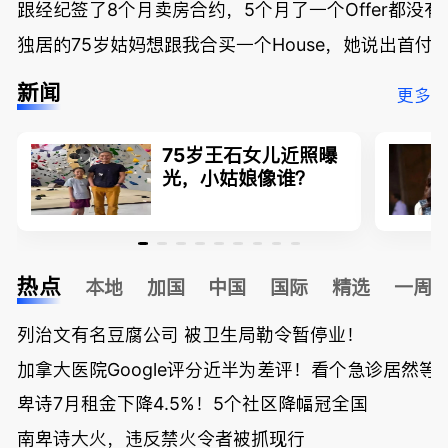
跟经纪签了8个月卖房合约，5个月了一个Offer都没
独居的75岁姑妈想跟我合买一个House，她说出首付
新闻
更多
75岁王石女儿近照曝
光，小姑娘像谁？
热点
本地
加国
中国
国际
精选
一周
列治文有名豆腐公司 被卫生局勒令暂停业！
加拿大医院Google评分近半为差评！看个急诊居然等了
卑诗7月租金下降4.5%！5个社区降幅冠全国
南卑诗大火，违反禁火令者被抓现行