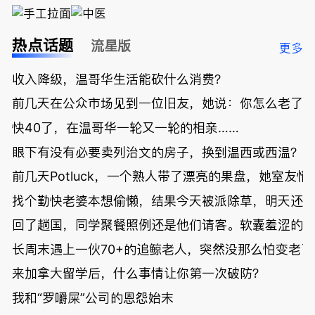
热点话题
流星版
更多
收入降级，温哥华生活能砍什么消费？
前几天在公众市场见到一位旧友，她说：你怎么老了
快40了，在温哥华一轮又一轮的相亲……
眼下有没有必要卖列治文的房子，换到温西或西温？
前几天Potluck，一个熟人带了漂亮的果盘，她室友悄
找个勤快老婆本想偷懒，结果今天被派除草，明天还
回了趟国，同学聚餐照例还是他们请客。软囊羞涩的
长周末遇上一伙70+的追鲸老人，突然没那么怕变老了
来加拿大留学后，什么事情让你第一次破防？
我和“罗嚼屎”公司的恩怨始末