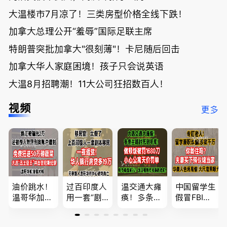
大温楼市7月凉了！三类房型价格全线下跌！
加拿大总理公开“羞辱”国际足联主席
特朗普突批加拿大"很刻薄"！卡尼随后回击
加拿大华人家庭困境！孩子只会说英语
大温8月招聘潮！11大公司狂招数百人！
视频
更多
油价跳水！
过百印度人
温交通大瘫
中国留学生
温哥华加油
用一套“剧
痪！多条主
假冒FBI上
省大钱，专
本”，移民
路封死到年
门行骗；泰
家曝还会更
官：太假
底；做顿饭
国高僧丑闻