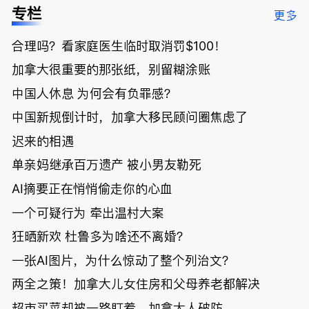
低；免费狂
了；一夜返
被罚1680
曝光；美国
专栏
更多
送50万磅蔬
贫！华人找
刀，公寓惊
夫妻住进殡
菜！大
银行做房贷
现天价罚
仪馆
合理吗？看家庭医生临时取消罚$100！
温“丑陋土
欠款多出$1
单；房市崩
豆日”冲击
9万；突
盘前兆？加
加拿大很重要的那张纸，别留糊涂账
吉尼斯纪
发！无辜男
国租赁市场
录；惨！留
孩温哥华市
恐迎暴跌危
中国人休息 为何会有负罪感？
学生换汇被
中心被刺身
机！
中国新规倒计时，加拿大移民顾问圈焦虑了
骗光2万美
亡；
元，还被卷
迟来的相遇
入跨国刑案
账户遭封！
单亲妈继承百万遗产 被小男友勒死
AI摘要正在悄悄偷走你的心血
一个可疑行为 牵出温村大案
狂晒新欢 杜鲁多为啥还不离婚？
一张AI图片，为什么惊动了整个列治文？
两全之策！加拿大儿女住房和父母养老都解决
超市买菜却被一路盯着，加拿大人破防