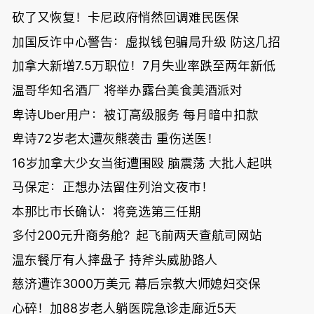
砍了又恢复！卡尼政府悄然回调难民医保
加国反诈中心警告：虚拟钱包骗局升级 防这几招
加拿大新增7.5万职位！7月失业率跌至两年新低
温哥华知名酒厂 将举办露台美食美酒派对
卑诗Uber用户：被订高级服务 每月暗中扣款
卑诗72岁老太遭灰熊袭击 重伤送医！
16岁加拿大少女当街遭围殴 脑震荡 大批人起哄
马保定：正想办法留住列治文夜市！
本那比市长确认：将竞选第三任期
多付200元升商务舱？起飞前两天查航司网站
温东餐厅有人摔盘子 持斧头威胁路人
慈济遭诈3000万美元 幕后宗教大师媳妇交保
心碎！加88岁老人躺医院急诊走廊近5天