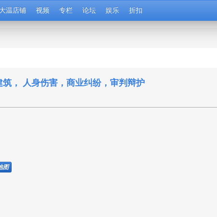
大温店铺
视频
专栏
论坛
娱乐
折扣
， 建筑， 人身伤害，商业纠纷，审判辩护
地图