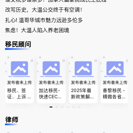
改写历史，大温公交终于有空调！
扎心! 温哥华城市魅力远逊多伦多
焦虑！大温人陷入养老困境
移民顾问
移民、签
加达移民-
2025年最
香黎移民 -
证、上诉 --
快速CEC&P
新政策解
精做各省省
-”亲自负
NP真实工
读，政府持
提名,LMIA,
责、全程跟
作机会 移
牌顾问为您
签证,工作
进”的RCIC-
民上诉、家
免费咨询各
推荐。持牌
律师
IRB持牌移
庭团聚，特
类疑难签证
顾问免费为
民顾问
快技术移民
问题，夫妻
您解答各类