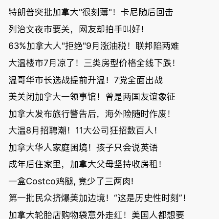
特朗普突批加拿大"很刻薄"！卡尼随后回击
列治文夜市要关，网友却拍手叫好！
63%加拿大人"拒绝"9月涨油税！联邦陷两难
大温楼市7月凉了！三类房型价格全线下跌！
温哥华市长选战提前升温！7党全面出战
美关闭加拿大一领事馆！曾是两国友谊象征
加拿大发布旅行警告后，海外险随时作废！
大温8月招聘潮！11大公司狂招数百人！
加拿大华人家庭困境！孩子只会说英语
成年后住家里，加拿大父母坚持收房租！
一盒Costco鸡腿, 竟少了三两肉!
第一批民众挤爆美加边境！“这是历史性时刻”！
加拿大轮胎店购物袋意外走红！美国人都想要