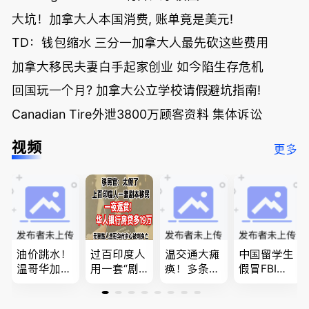
大坑！加拿大人本国消费, 账单竟是美元!
TD：钱包缩水 三分一加拿大人最先砍这些费用
加拿大移民夫妻白手起家创业 如今陷生存危机
回国玩一个月? 加拿大公立学校请假避坑指南!
Canadian Tire外泄3800万顾客资料 集体诉讼
视频
更多
油价跳水！
过百印度人
温交通大瘫
中国留学生
温哥华加油
用一套“剧
痪！多条主
假冒FBI上
省大钱，专
本”，移民
路封死到年
门行骗；泰
家曝还会更
官：太假
底；做顿饭
国高僧丑闻