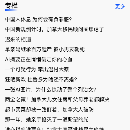
低；免费狂
了；一夜返
被罚1680
曝光；美国
专栏
更多
送50万磅蔬
贫！华人找
刀，公寓惊
夫妻住进殡
菜！大
银行做房贷
现天价罚
仪馆
中国人休息 为何会有负罪感？
温“丑陋土
欠款多出$1
单；房市崩
豆日”冲击
9万；突
盘前兆？加
中国新规倒计时，加拿大移民顾问圈焦虑了
吉尼斯纪
发！无辜男
国租赁市场
录；惨！留
孩温哥华市
恐迎暴跌危
迟来的相遇
学生换汇被
中心被刺身
机！
单亲妈继承百万遗产 被小男友勒死
骗光2万美
亡；
元，还被卷
AI摘要正在悄悄偷走你的心血
入跨国刑案
账户遭封！
一个可疑行为 牵出温村大案
狂晒新欢 杜鲁多为啥还不离婚？
一张AI图片，为什么惊动了整个列治文？
两全之策！加拿大儿女住房和父母养老都解决
超市买菜却被一路盯着，加拿大人破防
那一年，她亲手掐灭了一道盼望的光
谁交税多谁票多！加拿大富豪挑战民主底线