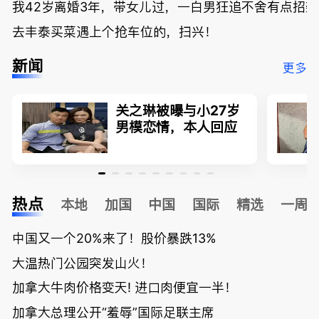
我42岁离婚3年，带女儿过，一白男狂追不舍有点招
去丰泰买菜遇上个抢车位的，扫兴！
新闻
更多
关之琳被曝与小27岁
男模恋情，本人回应
热点
本地
加国
中国
国际
精选
一周
中国又一个20%来了！股价暴跌13%
大温热门公园突发山火！
加拿大牛肉价格变天! 进口肉便宜一半！
加拿大总理公开“羞辱”国际足联主席