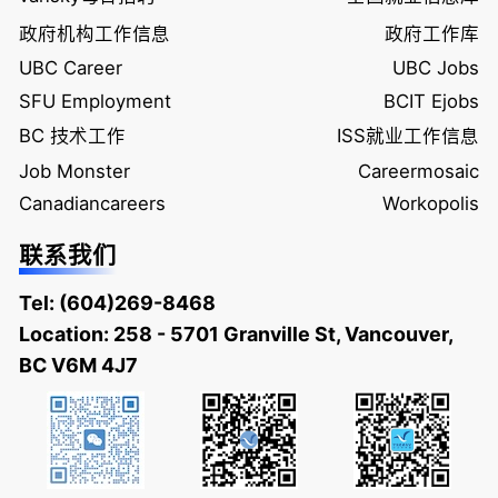
政府机构工作信息
政府工作库
UBC Career
UBC Jobs
SFU Employment
BCIT Ejobs
BC 技术工作
ISS就业工作信息
Job Monster
Careermosaic
Canadiancareers
Workopolis
联系我们
Tel:
(604)269-8468
Location: 258 - 5701 Granville St, Vancouver,
BC V6M 4J7