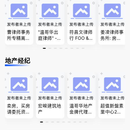
商业移民，
团聚，投资
问题
名校申请
移民以及各
类省提名和
技术移民
曹律师事务
"温哥华出
符昌文律师
姜凌律师事
所专精离
庭律师" -
行 FOO & C
务所: 房产
婚，分居及
华夏律师事
OMPANY-
过户专做急
婚前协议，
务所 - 劳动
家庭法, 离
件。婚姻
经济纠纷，
法， 建
婚/财产分
法/公司法/
地产经纪
財產分割，
筑， 人身
配, 子女抚
民事商业诉
地产及生意
伤害，商业
养, 刑事法
讼律师
买卖
纠纷，审判
辩护
卖房，买房
宏峻建筑地
温哥华地产
超值新盤素
请委托资深
产
金牌代理经
里中心2房1
地产经纪人
纪人(买，
廳1書房高
Summer Sh
卖，建）-
級公寓，So