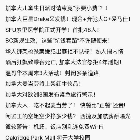
加拿大儿童生日派对请柬竟“索要小费”？！
加拿大巨星Drake又发钱！现金+奔驰大G+爱马仕！
SFU素里医学院正式开学！首批48人！
BC新规生效，这些“坑钱套路”不许随便来！
华人绑架枪杀案嫌犯出庭拒不认罪！熟人揭内情
酒后狂飙致乘客死亡, 加拿大法官怒拒4年刑期！
温哥华本周末3大活动！封闭多条道路
加拿大麦当劳将上架红牛饮品！
加拿大对欧洲3国发布紧急旅行警示！
加拿大人：吃不起麦当劳了！ 快餐比“正餐”还贵!
闹罢工的空姐空少挣多少钱？ 西捷及加航薪酬曝光
微软警告：机场、饭店别乱连免费Wi-Fi
Oakridge Park Mall 将开大学校园