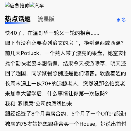
热点话题
流星版
更多
快40了，在温哥华一轮又一轮的相亲……
眼下有没有必要卖列治文的房子，换到温西或西温？
前几天Potluck，一个熟人带了漂亮的果盘，她室友悄
找个勤快老婆本想偷懒，结果今天被派除草，明天还
回了趟国，同学聚餐照例还是他们请客。软囊羞涩的
长周末遇上一伙70+的追鲸老人，突然没那么怕变老了
来加拿大留学后，什么事情让你第一次破防？
我和“罗嚼屎”公司的恩怨始末
跟经纪签了8个月卖房合约，5个月了一个Offer都没
独居的75岁姑妈想跟我合买一个House，她说出首付