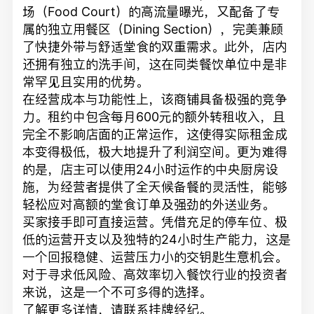
场（Food Court）的高流量曝光，又配备了专
属的独立用餐区（Dining Section），完美兼顾
了快捷外带与舒适堂食的双重需求。此外，店内
还拥有独立的洗手间，这在同类餐饮单位中是非
常罕见且实用的优势。
在经营成本与功能性上，该商铺具备极强的竞争
力。租约中包含每月600元的额外转租收入，且
完全不影响店面的正常运作，这使得实际租金成
本变得极低，极大地提升了利润空间。更为难得
的是，店主可以使用24小时运作的中央厨房设
施，为经营者提供了全天候备餐的灵活性，能够
轻松应对高额的堂食订单及强劲的外送业务。
买家接手即可直接运营。凭借充足的停车位、极
低的运营开支以及独特的24小时生产能力，这是
一个回报稳健、运营压力小的交钥匙生意机会。
对于寻求低风险、高效率切入餐饮行业的投资者
来说，这是一个不可多得的选择。
了解更多详情，请联系挂牌经纪。