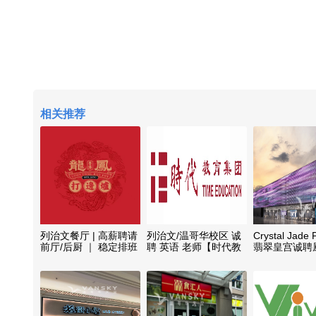
相关推荐
列治文餐厅 | 高薪聘请
列治文/温哥华校区 诚
Crystal Jade 
前厅/后厨 ｜ 稳定排班
聘 英语 老师【时代教
翡翠皇宫诚聘
育】
位熟手