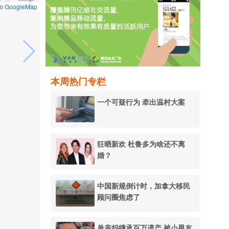
GoogleMap
 ©
本周热门专栏
一个可疑行为 牵出温村大案
狂晒新欢 杜鲁多为啥还不离
婚？
中国新规倒计时，加拿大移民
顾问圈焦虑了
单亲妈继承百万遗产 被小男友