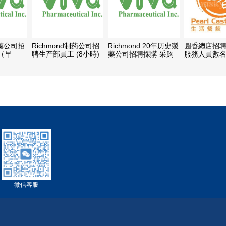
 製藥公司招
Richmond制药公司招
Richmond 20年历史製
圓香總店招
（早
聘生产部員工 (8小時)
藥公司招聘採購 采购
服務人員數
:30PM 或
晚班
專員
-
微信客服