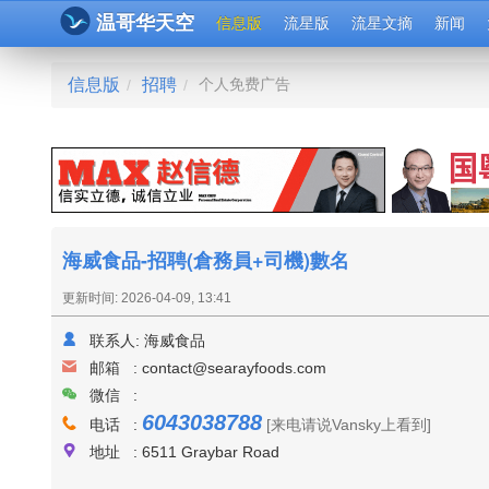
温哥华天空
信息版
流星版
流星文摘
新闻
信息版
招聘
个人免费广告
/
/
海威食品-招聘(倉務員+司機)數名
更新时间: 2026-04-09, 13:41
联系人:
海威食品
邮箱 :
contact@searayfoods.com
微信 :
6043038788
电话 :
[来电请说Vansky上看到]
地址 : 6511 Graybar Road