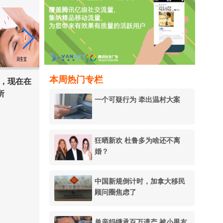
本周热门专栏
来，现在在
所
一个可疑行为 牵出温村大案
狂晒新欢 杜鲁多为啥还不离
婚？
中国新规倒计时，加拿大移民
顾问圈焦虑了
单亲妈继承百万遗产 被小男友