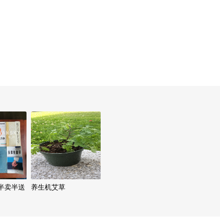
半卖半送
养生机艾草