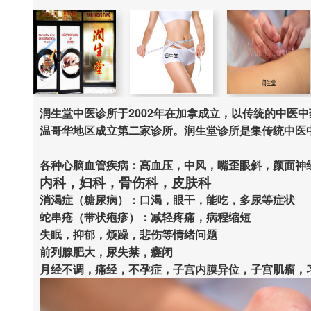
润生堂中医诊所于2002年在加拿成立，以传统的中医
温哥华地区成立第二家诊所。润生堂诊所是集传统中医
各种心脑血管疾病：高血压，中风，嘴歪眼斜，颜面神
内科，妇科，骨伤科，皮肤科
消渴症（糖尿病）：口渴，眼干，能吃，多尿等症状
蛇串疮（带状疱疹）：减轻疼痛，病程缩短
失眠，抑郁，烦躁，悲伤等情绪问题
前列腺肥大，尿失禁，癃闭
月经不调，痛经，
不孕症，子宫内膜异位，子宫肌瘤，