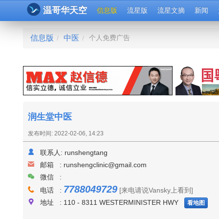
温哥华天空
信息版
流星版
流星文摘
新闻
信息版
中医
个人免费广告
/
/
润生堂中医
发布时间: 2022-02-06, 14:23
联系人:
runshengtang
邮箱 :
runshengclinic@gmail.com
微信 :
7788049729
电话 :
[来电请说Vansky上看到]
地址 : 110 - 8311 WESTERMINISTER HWY
看地图