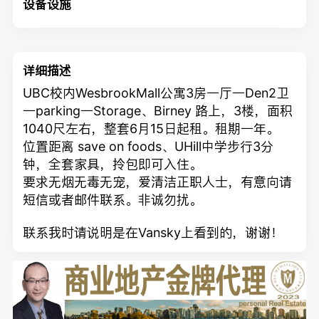
设备设施
详细描述
UBC校内WesbrookMall公寓3房一厅一Den2卫
一parking一Storage、Birney 路上，3楼，面积
1040尺左右，整套6月15日起租。租期一年。
位置
距离
save on foods、
UHill中学
步行
3
分
钟，全套家具，拎包即可入住。
要求无烟无毒无宠，爱清洁正职人士，有意向请
短信或者邮件联系。非诚勿扰。
联系我时请说明是在Vansky上看到的，谢谢！