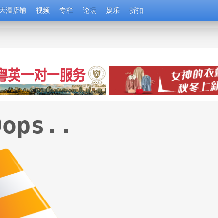
大温店铺
视频
专栏
论坛
娱乐
折扣
Oops..