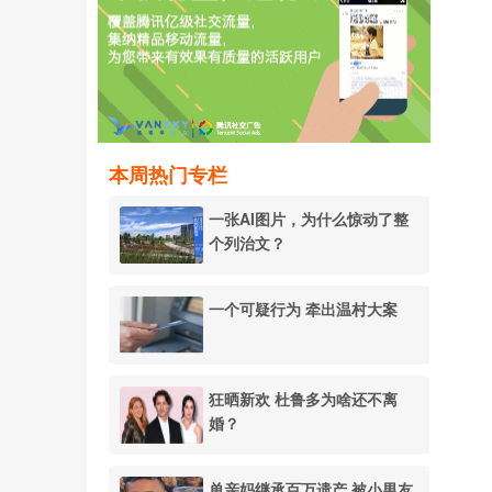
本周热门专栏
一张AI图片，为什么惊动了整
个列治文？
一个可疑行为 牵出温村大案
狂晒新欢 杜鲁多为啥还不离
婚？
单亲妈继承百万遗产 被小男友