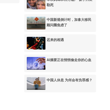
勒死
中国新规倒计时，加拿大移民
顾问圈焦虑了
迟来的相遇
AI摘要正在悄悄偷走你的心血
中国人休息 为何会有负罪感？