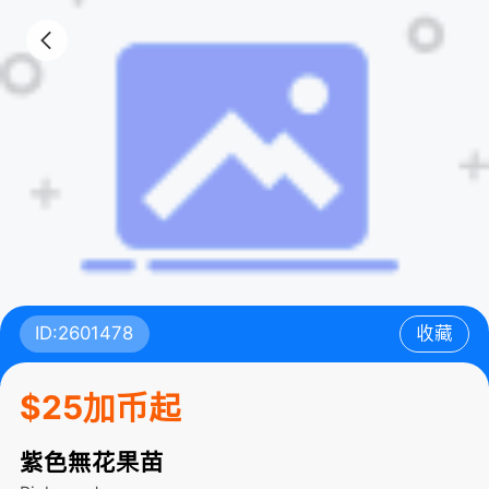
ID:2601478
收藏
$25加币起
紫色無花果苗