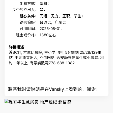
出租方式：
整租；
是否独立出入：
是；
租客条件：
无烟，无宠，正职，学生；
语言偏好：
普通话，广东话；
可用时间：
2026-08-01；
租金或价格：
1380左右；
详情描述
近BCIT, 本拿比醫院, 中小学. 步行5分鐘到 25/28/129車
站. 平地独立出入, 不包网络, 合安静整洁学生或小家庭. 租
約一年以上. 有意請致電778-688-1382
联系我时请说明是在Vansky上看到的，谢谢！