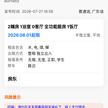
Burnaby
发布时间
2026-07-21 18:56
普通话, 广东话
2睡房 1浴室 0客厅 全功能厨房 1饭厅
2026.08.01起租
半独立屋, 平地
租金包含
水, 电, 煤, 暖
出租方式
整租 独立出入
租客条件
无烟, 无宠, 正职, 学生
停车
路边
房东
风险提示
防骗：请勿在未见面看房核实身份下，网上支付押金。