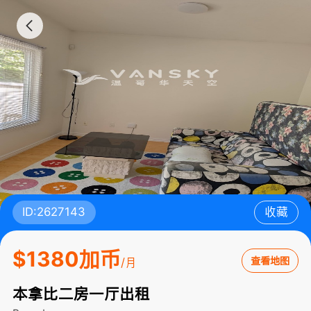
ID:2627143
收藏
$1380加币
查看地图
/月
本拿比二房一厅出租