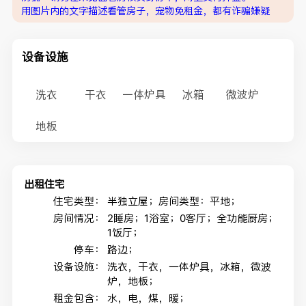
用图片内的文字描述看管房子，宠物免租金，都有诈骗嫌疑
设备设施
洗衣
干衣
一体炉具
冰箱
微波炉
地板
出租住宅
住宅类型：
半独立屋；房间类型：平地；
房间情况：
2睡房；1浴室；0客厅；全功能厨房；
1饭厅；
停车：
路边；
设备设施：
洗衣，干衣，一体炉具，冰箱，微波
炉，地板；
租金包含：
水，电，煤，暖；