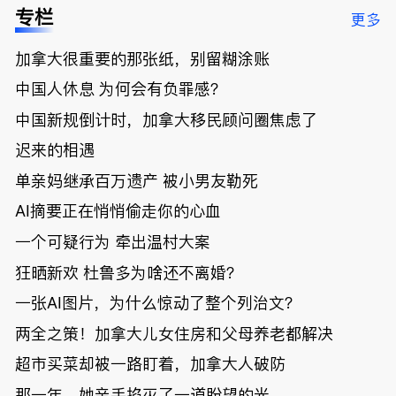
低；免费狂
了；一夜返
被罚1680
曝光；美国
专栏
更多
送50万磅蔬
贫！华人找
刀，公寓惊
夫妻住进殡
菜！大
银行做房贷
现天价罚
仪馆
加拿大很重要的那张纸，别留糊涂账
温“丑陋土
欠款多出$1
单；房市崩
豆日”冲击
9万；突
盘前兆？加
中国人休息 为何会有负罪感？
吉尼斯纪
发！无辜男
国租赁市场
录；惨！留
孩温哥华市
恐迎暴跌危
中国新规倒计时，加拿大移民顾问圈焦虑了
学生换汇被
中心被刺身
机！
迟来的相遇
骗光2万美
亡；
元，还被卷
单亲妈继承百万遗产 被小男友勒死
入跨国刑案
账户遭封！
AI摘要正在悄悄偷走你的心血
一个可疑行为 牵出温村大案
狂晒新欢 杜鲁多为啥还不离婚？
一张AI图片，为什么惊动了整个列治文？
两全之策！加拿大儿女住房和父母养老都解决
超市买菜却被一路盯着，加拿大人破防
那一年，她亲手掐灭了一道盼望的光