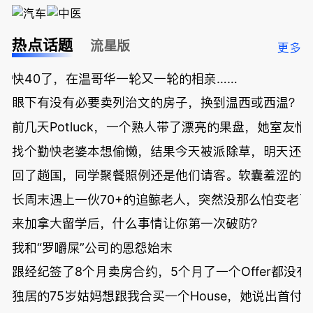
热点话题
流星版
更多
快40了，在温哥华一轮又一轮的相亲……
眼下有没有必要卖列治文的房子，换到温西或西温？
前几天Potluck，一个熟人带了漂亮的果盘，她室友悄
找个勤快老婆本想偷懒，结果今天被派除草，明天还
回了趟国，同学聚餐照例还是他们请客。软囊羞涩的
长周末遇上一伙70+的追鲸老人，突然没那么怕变老了
来加拿大留学后，什么事情让你第一次破防？
我和“罗嚼屎”公司的恩怨始末
跟经纪签了8个月卖房合约，5个月了一个Offer都没
独居的75岁姑妈想跟我合买一个House，她说出首付