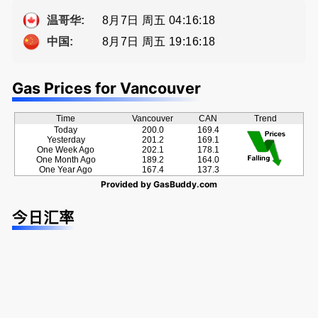
Eddy 您诚
ng電話 778
恳的朋友
-689-5519
8月7日 周五 04:16:19
温哥华:
8月7日 周五 19:16:19
中国:
Gas Prices for Vancouver
Time
Vancouver
CAN
Trend
Today
200.0
169.4
Yesterday
201.2
169.1
One Week Ago
202.1
178.1
One Month Ago
189.2
164.0
One Year Ago
167.4
137.3
Provided by
GasBuddy.com
今日汇率