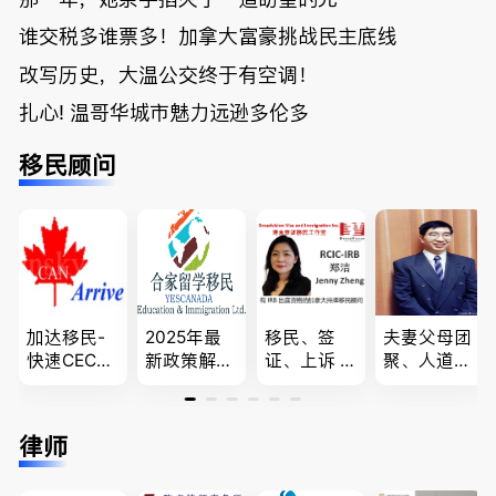
谁交税多谁票多！加拿大富豪挑战民主底线
改写历史，大温公交终于有空调！
扎心! 温哥华城市魅力远逊多伦多
移民顾问
加达移民-
2025年最
移民、签
夫妻父母团
快速CEC&P
新政策解
证、上诉 --
聚、人道移
NP真实工
读，政府持
-”亲自负
民、LMIA
作机会 移
牌顾问为您
责、全程跟
和工签 移
民上诉、家
免费咨询各
进”的RCIC-
民难民上诉
律师
庭团聚，特
类疑难签证
IRB持牌移
疑难问题的
快技术移民
问题，夫妻
民顾问
解决 各类