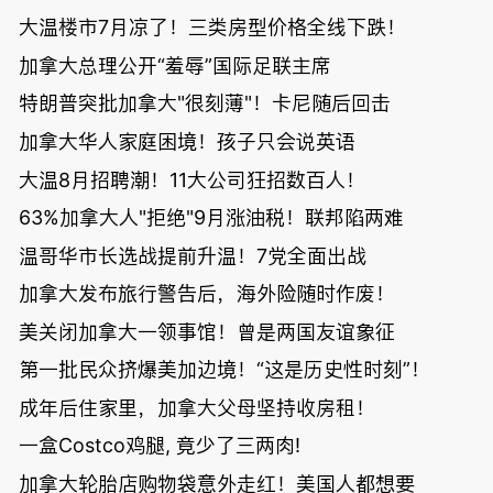
大温楼市7月凉了！三类房型价格全线下跌！
加拿大总理公开“羞辱”国际足联主席
特朗普突批加拿大"很刻薄"！卡尼随后回击
加拿大华人家庭困境！孩子只会说英语
大温8月招聘潮！11大公司狂招数百人！
63%加拿大人"拒绝"9月涨油税！联邦陷两难
温哥华市长选战提前升温！7党全面出战
加拿大发布旅行警告后，海外险随时作废！
美关闭加拿大一领事馆！曾是两国友谊象征
第一批民众挤爆美加边境！“这是历史性时刻”！
成年后住家里，加拿大父母坚持收房租！
一盒Costco鸡腿, 竟少了三两肉!
加拿大轮胎店购物袋意外走红！美国人都想要