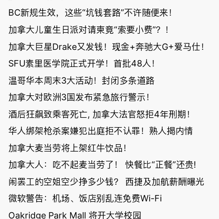
BC新规生效，这些“坑钱套路”不许随便来！
加拿大儿童生日派对请柬竟“索要小费”？！
加拿大巨星Drake又发钱！现金+奔驰大G+爱马仕！
SFU素里医学院正式开学！首批48人！
温哥华本周末3大活动！封闭多条道路
加拿大对欧洲3国发布紧急旅行警示！
酒后狂飙致乘客死亡, 加拿大法官怒拒4年刑期！
华人绑架枪杀案嫌犯出庭拒不认罪！熟人揭内情
加拿大麦当劳将上架红牛饮品！
加拿大人：吃不起麦当劳了！ 快餐比“正餐”还贵!
闹罢工的空姐空少挣多少钱？ 西捷及加航薪酬曝光
微软警告：机场、饭店别乱连免费Wi-Fi
Oakridge Park Mall 将开大学校园