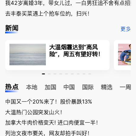
我42岁离婚3年，带女儿过，一白男狂追不舍有点招
去丰泰买菜遇上个抢车位的，扫兴！
新闻
更多
大温烟霾达到“高风
险”，周五有望好转！
热点
本地
加国
中国
国际
精选
一周
中国又一个20%来了！股价暴跌13%
大温热门公园突发山火！
加拿大牛肉价格变天! 进口肉便宜一半！
列治文夜市要关，网友却拍手叫好！