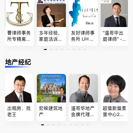
商业移民，
团聚，投资
移民签证
名校申请
移民以及各
、翻译和海
类省提名和
牙认证
技术移民
曹律师事务
多年经验，
友好律师事
"温哥华出
所专精离
家庭法诉
务所 UH LA
庭律师" -
婚，分居及
讼, 地产过
W，专注U
华夏律师事
婚前协议，
户, 遗产认
BC地区及
务所 - 劳动
经济纠纷，
证，租务纠
温哥华，公
法， 建
地产经纪
財產分割，
纷 普通
司商业、收
筑， 人身
地产及生意
话， 粤
购兼并、婚
伤害，商业
买卖
语，列治文
姻家庭、遗
纠纷，审判
陈卓律师事
嘱遗产
辩护
务所 (ATA L
aw Corpor
ation)
出租房、找
宏峻建筑地
温哥华地产
超值新盤素
老王
产
金牌代理经
里中心2房1
纪人(买，
廳1書房高
卖，建）-
級公寓，So