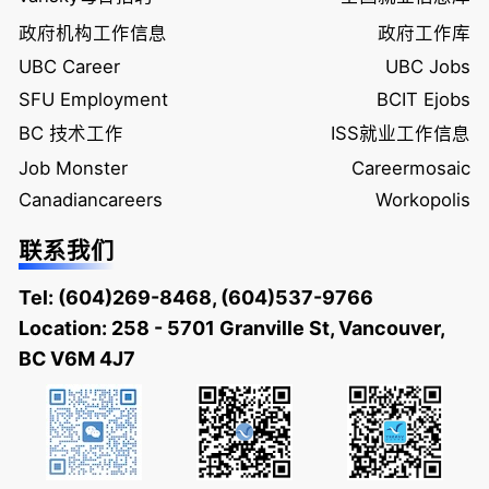
政府机构工作信息
政府工作库
UBC Career
UBC Jobs
SFU Employment
BCIT Ejobs
BC 技术工作
ISS就业工作信息
Job Monster
Careermosaic
Canadiancareers
Workopolis
联系我们
Tel:
(604)269-8468
,
(604)537-9766
Location: 258 - 5701 Granville St, Vancouver,
BC V6M 4J7