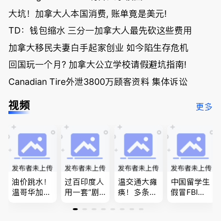
大坑！加拿大人本国消费, 账单竟是美元!
TD：钱包缩水 三分一加拿大人最先砍这些费用
加拿大移民夫妻白手起家创业 如今陷生存危机
回国玩一个月? 加拿大公立学校请假避坑指南!
Canadian Tire外泄3800万顾客资料 集体诉讼
视频
更多
油价跳水！
过百印度人
温交通大瘫
中国留学生
温哥华加油
用一套“剧
痪！多条主
假冒FBI上
省大钱，专
本”，移民
路封死到年
门行骗；泰
家曝还会更
官：太假
底；做顿饭
国高僧丑闻