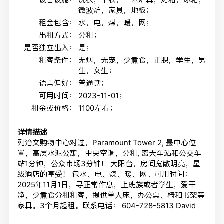
微波炉，家具，地板；
租金包含：
水，电，煤，暖，网；
出租方式：
分租；
是否独立出入：
是；
租客条件：
无烟，无宠，少煮食，正职，学生，男
生，女生；
语言偏好：
普通话；
可用时间：
2023-11-01；
租金或价格：
1100左右；
详情描述
列治文购物中心对过，Paramount Tower 2, 最中心位
置，高层水泥公寓，中央空调，分租, 离天车站和公交车
站1分钟，公众市场3分钟！ 大阳台，房间宽敞明亮，星
级酒店的享受！ 包水、电、煤、暖、网。可用时间：
2025年11月1日，寻正常作息，上班族或者学生，爱干
净，少煮食分租租客，提供单人床，办公桌、椅和书架等
家具。3个月起租。联系电话： 604-728-5813 David