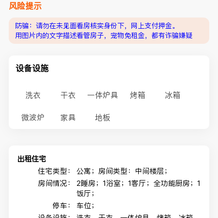
风险提示
防骗：请勿在未见面看房核实身份下，网上支付押金。
用图片内的文字描述看管房子，宠物免租金，都有诈骗嫌疑
设备设施
洗衣
干衣
一体炉具
烤箱
冰箱
微波炉
家具
地板
出租住宅
住宅类型：
公寓；房间类型：中间楼层；
房间情况：
2睡房；1浴室；1客厅；全功能厨房；1
饭厅；
停车：
车位；
设备设施：
洗衣，干衣，一体炉具，烤箱，冰箱，