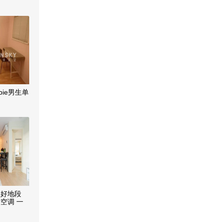
bie男生单
极好地段
空调 一
 设施齐全