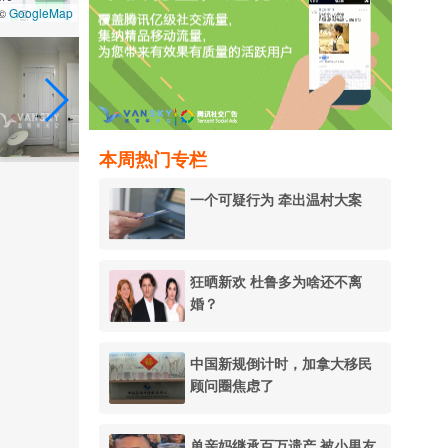
GoogleMap
 ©
本周热门专栏
一个可疑行为 牵出温村大案
狂晒新欢 杜鲁多为啥还不离
婚？
中国新规倒计时，加拿大移民
顾问圈焦虑了
单亲妈继承百万遗产 被小男友