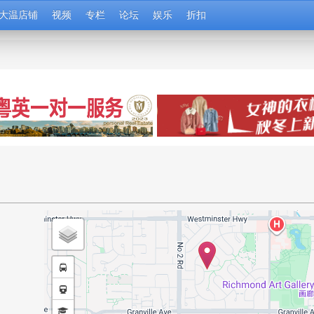
大温店铺
视频
专栏
论坛
娱乐
折扣