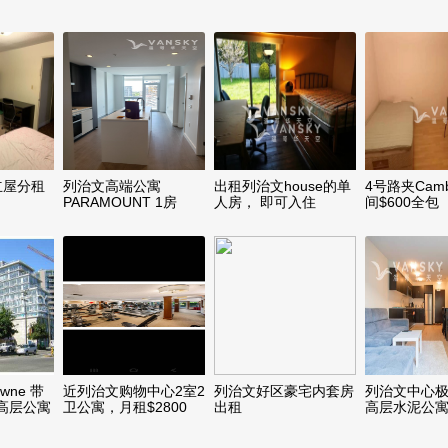
独立屋分租
列治文高端公寓
出租列治文house的单
4号路夹Cam
PARAMOUNT 1房
人房， 即可入住
间$600全包
1DEN 交通方便
wne 带
近列治文购物中心2室2
列治文好区豪宅内套房
列治文中心
高层公寓
卫公寓，月租$2800
出租
高层水泥公寓
拎包入住！
房一厅 出租
拎包入住