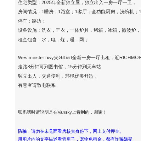
住宅类型：2025年全新独立屋，独立出入一房一厅一卫，
房间情况：1睡房；1浴室；1客厅；全功能厨房，洗碗机；
停车：路边；
设备设施：洗衣，干衣，一体炉具，烤箱，冰箱，微波炉，
租金包含：水，电，煤，暖，网；
Westminster hwy夹Gilbert全新一房一厅出租，近RICHMON
走路8分钟可到图书馆，15分钟到天车站
独立出入，交通便利，环境优美舒适，
有意者请致电联系
联系我时请说明是在Vansky上看到的，谢谢！
防骗：请勿在未见面看房核实身份下，网上支付押金。
用图片内的文字描述看管房子，宠物免租金，都有诈骗嫌疑