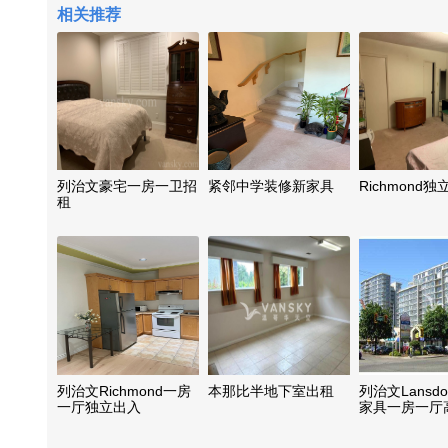
相关推荐
列治文豪宅一房一卫招
紧邻中学装修新家具
Richmond
租
列治文Richmond一房
本那比半地下室出租
列治文Lansdo
一厅独立出入
家具一房一厅
每月2250,