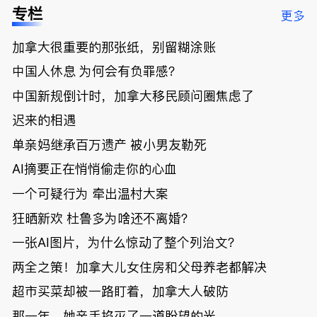
低；免费狂
了；一夜返
被罚1680
曝光；美国
专栏
更多
送50万磅蔬
贫！华人找
刀，公寓惊
夫妻住进殡
菜！大
银行做房贷
现天价罚
仪馆
加拿大很重要的那张纸，别留糊涂账
温“丑陋土
欠款多出$1
单；房市崩
豆日”冲击
9万；突
盘前兆？加
中国人休息 为何会有负罪感？
吉尼斯纪
发！无辜男
国租赁市场
录；惨！留
孩温哥华市
恐迎暴跌危
中国新规倒计时，加拿大移民顾问圈焦虑了
学生换汇被
中心被刺身
机！
迟来的相遇
骗光2万美
亡；
元，还被卷
单亲妈继承百万遗产 被小男友勒死
入跨国刑案
账户遭封！
AI摘要正在悄悄偷走你的心血
一个可疑行为 牵出温村大案
狂晒新欢 杜鲁多为啥还不离婚？
一张AI图片，为什么惊动了整个列治文？
两全之策！加拿大儿女住房和父母养老都解决
超市买菜却被一路盯着，加拿大人破防
那一年，她亲手掐灭了一道盼望的光