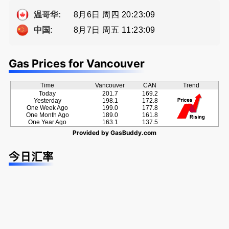
Eddy 您诚
提供高额返
方位的地产
a， 五星好
恳的朋友
佣
服务
评
8月6日 周四 20:23:09
温哥华:
8月7日 周五 11:23:09
中国:
Gas Prices for Vancouver
Time
Vancouver
CAN
Trend
Today
201.7
169.2
Yesterday
198.1
172.8
One Week Ago
199.0
177.8
One Month Ago
189.0
161.8
One Year Ago
163.1
137.5
Provided by
GasBuddy.com
今日汇率