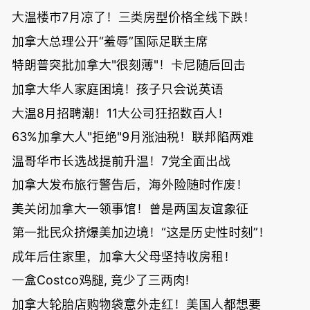
大温楼市7月凉了！三类房型价格全线下跌！
加拿大总理公开“羞辱”国际足联主席
特朗普突批加拿大"很刻薄"！卡尼随后回击
加拿大华人家庭困境！孩子只会说英语
大温8月招聘潮！11大公司狂招数百人！
63%加拿大人"拒绝"9月涨油税！联邦陷两难
温哥华市长选战提前升温！7党全面出战
加拿大发布旅行警告后，海外险随时作废！
美关闭加拿大一领事馆！曾是两国友谊象征
第一批民众挤爆美加边境！“这是历史性时刻”！
成年后住家里，加拿大父母坚持收房租！
一盒Costco鸡腿, 竟少了三两肉!
加拿大轮胎店购物袋意外走红！美国人都想要