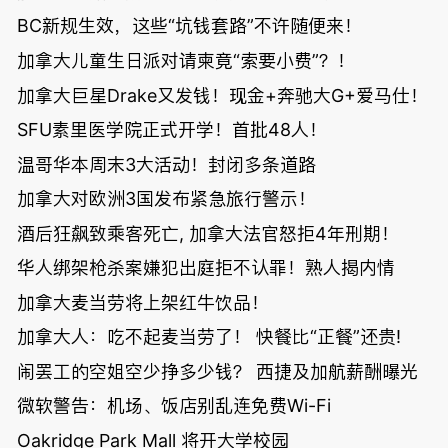
BC新规生效，这些“坑钱套路”不许随便来！
加拿大儿童生日派对请柬竟“索要小费”？！
加拿大巨星Drake又发钱！现金+奔驰大G+爱马仕！
SFU素里医学院正式开学！首批48人！
温哥华本周末3大活动！封闭多条道路
加拿大对欧洲3国发布紧急旅行警示！
酒后狂飙致乘客死亡, 加拿大法官怒拒4年刑期！
华人绑架枪杀案嫌犯出庭拒不认罪！熟人揭内情
加拿大麦当劳将上架红牛饮品！
加拿大人：吃不起麦当劳了！ 快餐比“正餐”还贵!
闹罢工的空姐空少挣多少钱？ 西捷及加航薪酬曝光
微软警告：机场、饭店别乱连免费Wi-Fi
Oakridge Park Mall 将开大学校园