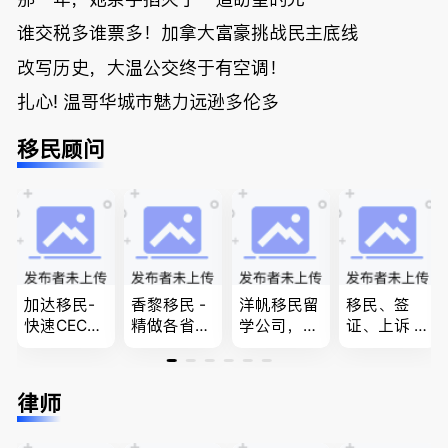
谁交税多谁票多！加拿大富豪挑战民主底线
改写历史，大温公交终于有空调！
扎心! 温哥华城市魅力远逊多伦多
移民顾问
加达移民-
香黎移民 -
洋帆移民留
移民、签
快速CEC&P
精做各省省
学公司，精
证、上诉 --
NP真实工
提名,LMIA,
做旅游转学
-”亲自负
作机会 移
签证,工作
签各类签证
责、全程跟
民上诉、家
推荐。持牌
留学转学，
进”的RCIC-
律师
庭团聚，特
顾问免费为
BCPNP，E
IRB持牌移
快技术移民
您解答各类
E，团聚移
民顾问