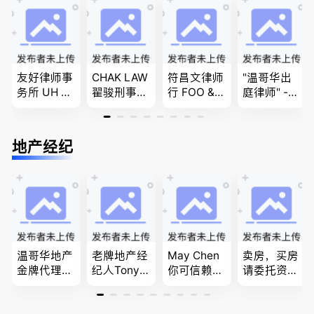
商业移民，
问题
民和魁北克
名校申请
PEQ60472
08731
友好律师事
CHAK LAW
符昌文律师
"温哥华出
务所 UH LA
翟骏刑事交
行 FOO & C
庭律师" -
W，专注U
通大律师
OMPANY-
华夏律师事
BC地区及
刑事辩护/
家庭法, 离
务所 - 劳动
温哥华，公
民事诉讼/
婚/财产分
法， 建
地产经纪
司商业、收
房产过户
配, 子女抚
筑， 人身
购兼并、婚
养, 刑事法
伤害，商业
姻家庭、遗
纠纷，审判
嘱遗产
辩护
温哥华地产
老牌地产经
May Chen
卖房，买房
金牌代理经
纪人Tony L
你可信赖的
请委托资深
纪人(买，
in 忠于客户
山东人，
地产经纪人
卖，建）-
经验买卖
为你提供全
Summer Sh