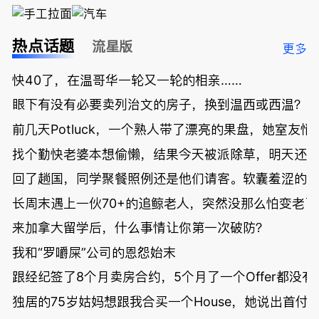
热点话题
流星版
更多
快40了，在温哥华一轮又一轮的相亲……
眼下有没有必要卖列治文的房子，换到温西或西温？
前几天Potluck，一个熟人带了漂亮的果盘，她室友悄
找个勤快老婆本想偷懒，结果今天被派除草，明天还
回了趟国，同学聚餐照例还是他们请客。软囊羞涩的
长周末遇上一伙70+的追鲸老人，突然没那么怕变老了
来加拿大留学后，什么事情让你第一次破防？
我和“罗嚼屎”公司的恩怨始末
跟经纪签了8个月卖房合约，5个月了一个Offer都没
独居的75岁姑妈想跟我合买一个House，她说出首付