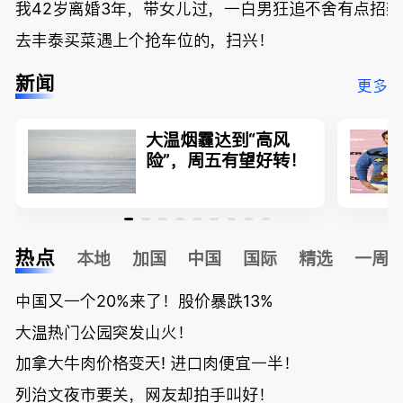
我42岁离婚3年，带女儿过，一白男狂追不舍有点招
去丰泰买菜遇上个抢车位的，扫兴！
新闻
更多
大温烟霾达到“高风
险”，周五有望好转！
热点
本地
加国
中国
国际
精选
一周
中国又一个20%来了！股价暴跌13%
大温热门公园突发山火！
加拿大牛肉价格变天! 进口肉便宜一半！
列治文夜市要关，网友却拍手叫好！