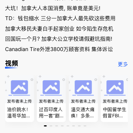
大坑！加拿大人本国消费, 账单竟是美元!
TD：钱包缩水 三分一加拿大人最先砍这些费用
加拿大移民夫妻白手起家创业 如今陷生存危机
回国玩一个月? 加拿大公立学校请假避坑指南!
Canadian Tire外泄3800万顾客资料 集体诉讼
视频
更多
油价跳水！
过百印度人
温交通大瘫
中国留学生
温哥华加油
用一套“剧
痪！多条主
假冒FBI上
省大钱，专
本”，移民
路封死到年
门行骗；泰
家曝还会更
官：太假
底；做顿饭
国高僧丑闻