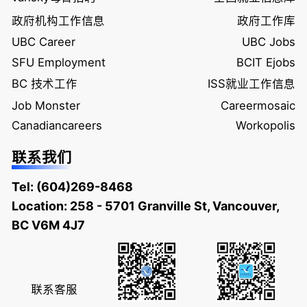
政府机构工作信息
政府工作库
UBC Career
UBC Jobs
SFU Employment
BCIT Ejobs
BC 技术工作
ISS就业工作信息
Job Monster
Careermosaic
Canadiancareers
Workopolis
联系我们
Tel:
(604)269-8468
Location: 258 - 5701 Granville St, Vancouver,
BC V6M 4J7
联系客服