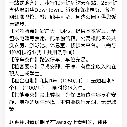
一站式购齐），步行10分钟到达天车站，25分钟
直达温哥华Downtown。近6街商业走廊，各种
网红咖啡馆、餐厅触手可及，周边公园可供您饭
后散步。
【房源特点】窗户大，明亮，提供基本家具。全
包水电暖等费用，配单独信箱。公寓楼配备公共
洗衣房、游泳池、休息室、楼顶大平台。（需与
1位科技行业男士共用洗手间）
【停车条件】路边停车，车位充足。
【租客要求】寻找安静、干净、有稳定收入的在
职人士或学生。
【租金租期】租期1年（1050/月）；最短租期6
个月（1100/月）。随时拎包入住。
【其他要求】禁止转租。为保障每位住客享有安
静、洁净的居住环境，本物业执行无烟、无宠政
策。
联系我时请说明是在Vansky上看到的，谢谢！