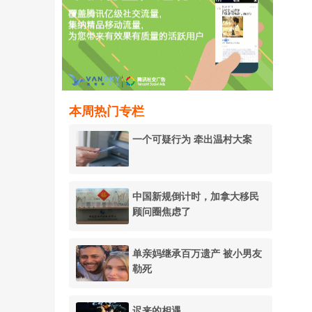
本周热门专栏
一个可疑行为 牵出温村大案
中国新规倒计时，加拿大移民
顾问圈焦虑了
单亲妈继承百万遗产 被小男友
勒死
迟来的相遇