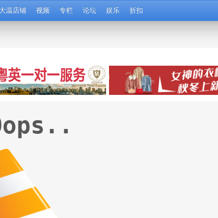
大温店铺
视频
专栏
论坛
娱乐
折扣
Oops..