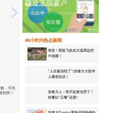
48小时内热点新闻
突发！两架飞机在大温周边空
中相撞！
“人生被冻结了”!加拿大大批华
人爆发抗议！
经验，可长
加拿大人：吃不起麦当劳了！
色情勿扰！
快餐比“正餐”还贵!
加拿大Costco紧急召回热销牛