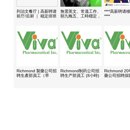
列治文餐厅 | 高薪聘请
無需英文、常溫工作、
****高薪聘请
前厅/后厨 ｜ 稳定排班
朝九晚五、工時穩定，
****
誠招包裝工人
Richmond 製藥公司招
Richmond制药公司招
Richmond 
聘生產部員工（早
聘生产部員工 (8小時)
藥公司招聘採
班:6:00AM-2:30PM 或
晚班
專員
晚班: 2:00PM-
10:30PM）