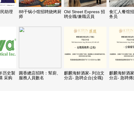
移民助理
88干锅小馆招聘烧烤厨
Old Street Express 招
食汇人餐馆
师
聘全職/兼職店員
务员
20年历史製
圓香總店招聘：幫廚、
麒麟海鮮酒家- 列治文
麒麟海鮮酒家
購 采购
服務人員數名
分店- 急聘企台(全職)
分店- 急聘傳
職)