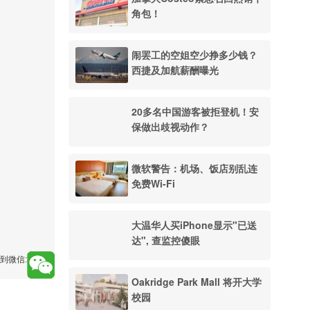
角包！
闹罢工的空姐空少挣多少钱？
西捷及加航薪酬曝光
20多名中国游客被拒登机！安
保做出歧视动作？
微软警告：机场、饭店别乱连
免费Wi-Fi
大温华人买iPhone显示"已送
达", 查监控傻眼
到微信:
Oakridge Park Mall 将开大学
校园