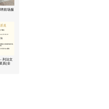
招聘前场服
- 列治文
菜員(全