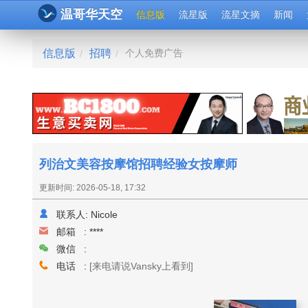
温哥华天空
信息版
流星版
流星文摘
新闻
信息版
招聘
个人免费广告
/
/
列治文美容按摩馆招聘经验女按摩师
更新时间: 2026-05-18, 17:32
联系人:
Nicole
邮箱 :
****
微信 :
电话 :
[来电请说Vansky上看到]