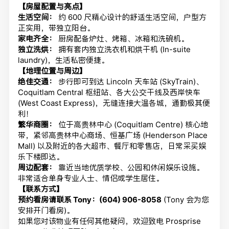
【房屋配置与亮点】
生活空间：
约 600 尺精心设计的舒适生活空间，户型方
正实用，带独立阳台。
家电齐全：
厨房配备炉灶、烤箱、冰箱和洗碗机。
独立洗烘：
拥有套内独立洗衣机和烘干机 (In-suite
laundry)，生活私密便捷。
【地理位置与周边】
绝佳交通：
步行即可到达 Lincoln 天车站 (SkyTrain)、
Coquitlam Central 枢纽站、各大公交干线及西岸快车
(West Coast Express)，无缝连接大温各城，通勤极其便
利！
繁华商圈：
位于高贵林中心 (Coquitlam Centre) 核心地
带，紧邻高贵林中心商场、恒基广场 (Henderson Place
Mall) 以及附近的各大超市、餐厅和零售店，日常采买娱
乐下楼即达。
周边配套：
靠近当地优质学校、公园和休闲娱乐设施。
非常适合单身专业人士、情侣或学生居住。
【联系方式】
预约看房请联系 Tony：(604) 906-8058
(Tony 会为您
安排开门看房)。
如果您对该物业有任何其他疑问，欢迎致电 Prosprise