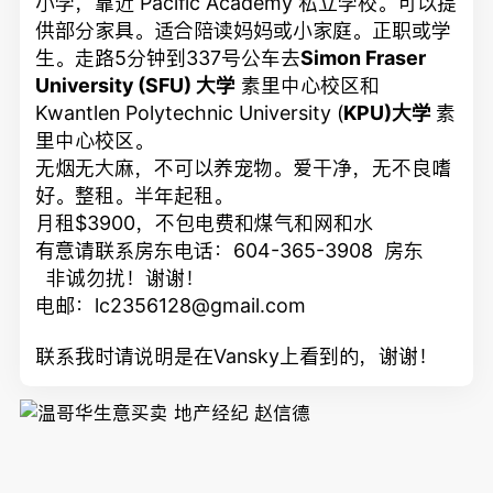
小学，靠近 Pacific Academy 私立学校。可以提
供部分家具。适合陪读妈妈或小家庭。正职或学
生。走路5分钟到337号公车去
Simon Fraser
University (SFU)
大学
素里中心校区和
Kwantlen Polytechnic University (
KPU)
大学
素
里中心校区。
无烟无大麻，不可以养宠物。爱干净，无不良嗜
好。整租。半年起租。
月租$3900，不包电费和煤气和网和水
有意请联系房东电话：604-365-3908 房东
非诚勿扰！谢谢！
电邮：lc2356128@gmail.com
联系我时请说明是在Vansky上看到的，谢谢！