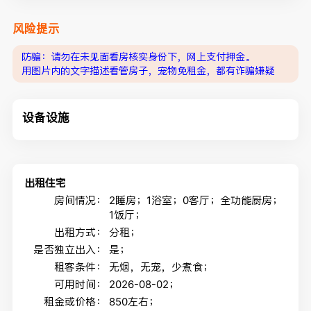
风险提示
防骗：请勿在未见面看房核实身份下，网上支付押金。
用图片内的文字描述看管房子，宠物免租金，都有诈骗嫌疑
设备设施
出租住宅
房间情况：
2睡房；1浴室；0客厅；全功能厨房；
1饭厅；
出租方式：
分租；
是否独立出入：
是；
租客条件：
无烟，无宠，少煮食；
可用时间：
2026-08-02；
租金或价格：
850左右；