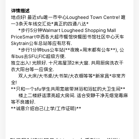
详情描述
地点好! 最近sfu唯一市中心Lougheed Town Centre! 唯
一3条天车线交汇处*真正的四通八达*
*步行5分钟Walmart Lougheed Shopping Mall
PriceSmart中西各大超市餐馆快餐图书馆社区中心天车
Skytrain公车总站等应有尽有.
*步行1分钟bus公车站(**夜晚+周末都有公车**), 公
车bus去SFU,FIC超级方便.
独立出入! 光照好. 十尺高屋顶2米大窗. 共用厨房洗衣干
衣大阳台等一应俱全.
双人大床/大书桌/大书架/大衣橱等等*新家具*非常齐
全!
**只和一个sfu学生共用宽敞带淋浴和浴缸的大卫生间**
楼上二楼舒适漂亮超大房间. 适合安静干净无烟宠毒麻
等不良嗜好.
**诚意介绍自己(上学/工作证明)**