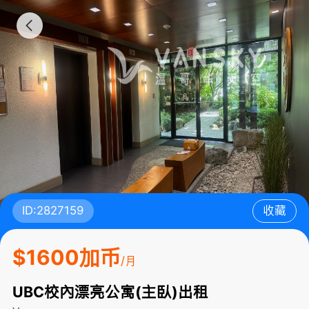
ID:2827159
收藏
$1600加币
/月
UBC校內漂亮公寓(主臥)出租