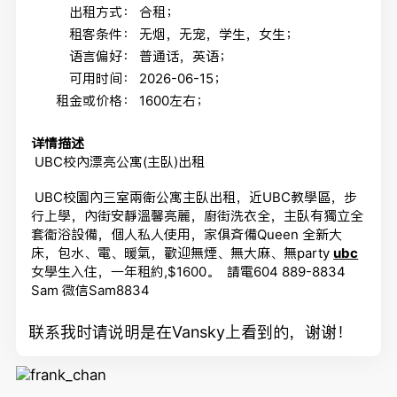
出租方式：
合租；
租客条件：
无烟，无宠，学生，女生；
语言偏好：
普通话，英语；
可用时间：
2026-06-15；
租金或价格：
1600左右；
详情描述
UBC校內漂亮公寓(主臥)出租
UBC校園內三室兩衛公寓主臥出租，近UBC教學區，步
行上學，內街安靜溫馨亮麗，廚街洗衣全，主臥有獨立全
套衞浴設備，個人私人使用，家俱斉備Queen 全新大
床，包水、電、暖氣，歡迎無煙、無大麻、無party
ubc
女學生入住，一年租約,$1600。 請電604 889-8834
Sam 微信Sam8834
联系我时请说明是在Vansky上看到的，谢谢！