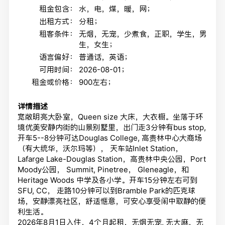
租金包含：
水，电，煤，暖，网；
出租方式：
分租；
租客条件：
无烟，无宠，少煮食，正职，学生，男
生，女生；
语言偏好：
普通话，英语；
可用时间：
2026-08-01；
租金或价格：
900左右；
详情描述
宽敞明亮大卧室，Queen size 大床，大衣橱。坐落于环
境优美安静内街的山景别墅里，出门走3分钟有bus stop,
开车5--8分钟可达Douglas College, 高贵林中心大商场
（有大统华，沃尔玛等）， 天车站Inlet Station，
Lafarge Lake-Douglas Station，高贵林中央公园，Port
Moody公园， Summit, Pinetree， Gleneagle，和
Heritage Woods 中学及各小学。开车15分钟左右可到
SFU, CC， 走路10分钟可以到Bramble Park的匹克球
场，安静漂亮社区，舒适惬意，可安心享受闹中取静的便
利生活。
2026年8月1日入住，4个月起租，无烟无宠, 无大麻，无