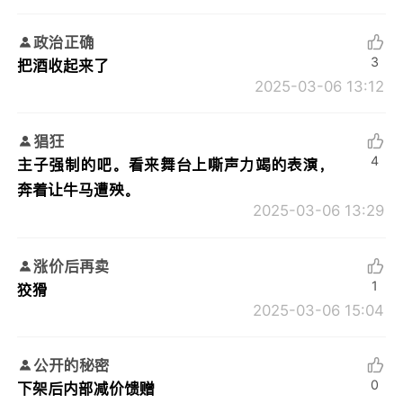
政治正确
3
把酒收起来了
2025-03-06 13:12
猖狂
4
主子强制的吧。看来舞台上嘶声力竭的表演，
奔着让牛马遭殃。
2025-03-06 13:29
涨价后再卖
1
狡猾
2025-03-06 15:04
公开的秘密
0
下架后内部减价馈赠