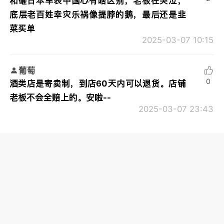
和砸日本车表中国心有啥区别，老板在哭泣，
底层老百姓幸灾乐祸像提脖的鹅，最后还是韭
菜买单
2025-03-07 10:15
葡萄
0
酒类店是寄卖制，到店60天内可以退货。店铺
老板不会全赔上的。安啦--
2025-03-07 23:43