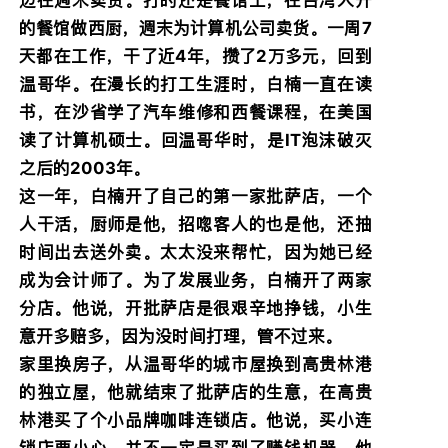
的餐馆做西厨，週末为计算机公司卖货。一周7
天都在工作，干了近4年，攒了2万多元，回到
温哥华。在漫长的打工生涯时，白楠一直在读
书，在沙省学了汽车维修和西餐课程，在美国
读了计算机硕士。回温哥华时，是IT泡沫破灭
之后的2003年。
这一年，白楠开了自己的第一家批萨店，一个
人干活，厨师是他，招唿客人的也是他，还抽
时间出去送外卖。太太没来帮忙，因为她已经
成为会计师了。为了发展业务，白楠开了两家
分店。他说，开批萨店是很艰辛地挣钱，小生
意开多赔多，因为没时间打理，管不过来。
家里换房子，从温哥华的城市屋换到高贵林港
的独立屋，他就结束了批萨店的生意，在高贵
林港买了个小品牌咖啡连锁店。他说，买小连
锁店要小心，并不一定是买到了赚钱机器。他