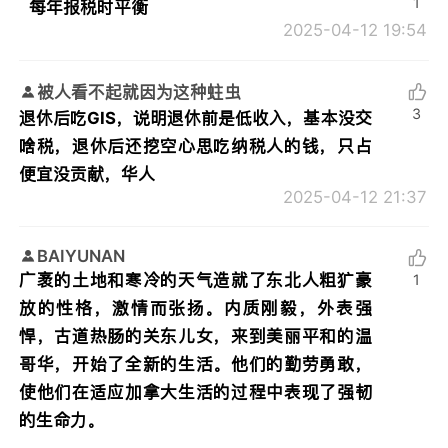
1
每年报税时平衡
2025-04-12 19:54
被人看不起就因为这种蛀虫
3
退休后吃GIS，说明退休前是低收入，基本没交
啥税，退休后还挖空心思吃纳税人的钱，只占
便宜没贡献，华人
2025-04-12 21:37
BAIYUNAN
广袤的土地和寒冷的天气造就了东北人粗犷豪
1
放的性格，激情而张扬。内质刚毅，外表强
悍，古道热肠的关东儿女，来到美丽平和的温
哥华，开始了全新的生活。他们的勤劳勇敢，
使他们在适应加拿大生活的过程中表现了强韧
的生命力。