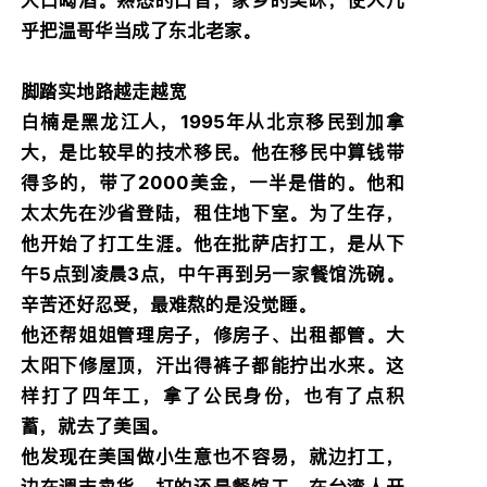
乎把温哥华当成了东北老家。
脚踏实地路越走越宽
白楠是黑龙江人，1995年从北京移民到加拿
大，是比较早的技术移民。他在移民中算钱带
得多的，带了2000美金，一半是借的。他和
太太先在沙省登陆，租住地下室。为了生存，
他开始了打工生涯。他在批萨店打工，是从下
午5点到凌晨3点，中午再到另一家餐馆洗碗。
辛苦还好忍受，最难熬的是没觉睡。
他还帮姐姐管理房子，修房子、出租都管。大
太阳下修屋顶，汗出得裤子都能拧出水来。这
样打了四年工，拿了公民身份，也有了点积
蓄，就去了美国。
他发现在美国做小生意也不容易，就边打工，
边在週末卖货。打的还是餐馆工，在台湾人开