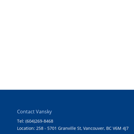
Contact Vansky
Tel: (604)269-8468
Location: 258 - 5701 Granville St, Vancouver, BC V6M 4J7