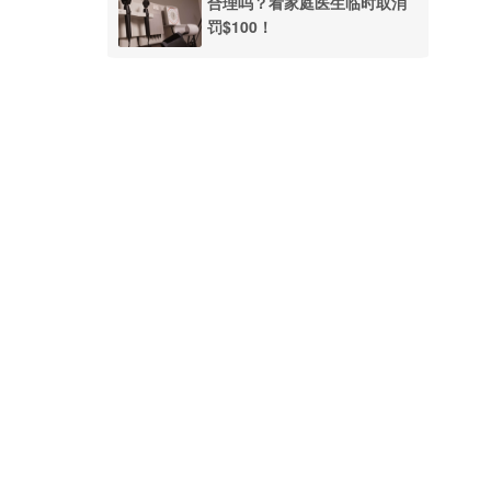
合理吗？看家庭医生临时取消
罚$100！