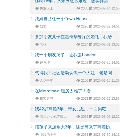
移民18年，从来没这么难过！想卖掉温...
失业人士
2388
2026-07-14 12:55
我妈自己住一个Town House，...
凯文
2298
2026-07-22 14:51
参加朋友儿子在温哥华餐厅的婚礼，我给...
老张
2214
2026-07-31 13:52
我一个朋友病了，让我去London ...
评评理
2162
2026-07-25 14:01
气得我！社团活动认识一个大姐，老是问...
人到中年
2106
2026-07-18 11:35
在Metrotown 租房太难了！看...
租客难当
2071
2026-07-15 13:53
我42岁离婚3年，带女儿过，一白男狂...
怎么办，他值得...
2066
2026-08-02 12:32
陪孩子来加拿大3年，还是等来了离婚协...
惨淡的中年
2051
2026-07-30 14:11