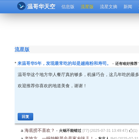
温哥华天空
信息版
流星版
流星文摘
新闻
流星版
来温哥华5年，发现最常吃的却是越南粉和寿司。
*
-
还有啥好推荐
温哥华这个地方华人餐厅真的够多，机缘巧合，这几年吃的最
欢迎推荐你喜欢的地道美食，谢谢！
回复
a
海底捞不喜欢？
-
火锅不能错过
[
77
] (
2025-07-31 13:49:47
)
(
1
)
a
老地方，一锅炖酸菜全是家乡味儿！
-
东北人
[
94
] (
2025-07-31