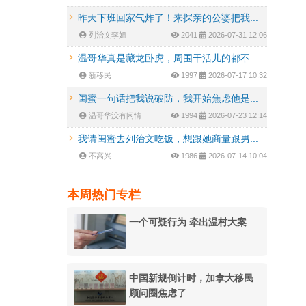
昨天下班回家气炸了！来探亲的公婆把我...
列治文李姐
2041
2026-07-31 12:06
温哥华真是藏龙卧虎，周围干活儿的都不...
新移民
1997
2026-07-17 10:32
闺蜜一句话把我说破防，我开始焦虑他是...
温哥华没有闲情
1994
2026-07-23 12:14
我请闺蜜去列治文吃饭，想跟她商量跟男...
不高兴
1986
2026-07-14 10:04
本周热门专栏
一个可疑行为 牵出温村大案
中国新规倒计时，加拿大移民
顾问圈焦虑了