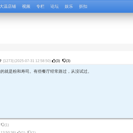
大温店铺
视频
专栏
论坛
娱乐
折扣
？
[
1273
] (
2025-07-31 12:58:50
)
(
3
)
(
3
)
多的就是粉和寿司。有些餐厅经常路过，从没试过。
(
1
)
 13:50:36
)
(
1
)
(
1
)