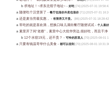
b
求地址！~求东北馆子地址~
-
好吃
[
74
] (
2025-07-31 19:58:4
a
随便吃个汉堡算了
-
餐厅也涨价外卖也涨价
[
71
] (
2025-07-31 16:2
a
还是麦当劳最实惠，
-
有营养又不贵。
[
86
] (
2025-07-31 18:28:42
a
常吃的就是喜欢滴，想换口味儿满街餐厅随便试试
-
个人喜好
a
素里开了间“老蔡”，素里中心大统华旁边,很好吃，而且干净
b
12个水饺19元，还不贵？
-
可怜的苏里人
[
70
] (
2025-08-01 1
a
只要有钱温哥华什么美食
-
都可以尝到
[
70
] (
2025-08-01 10:31:3