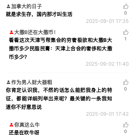
加拿大的日子
0
就是求生存，国内那才叫生活
2025-09-01 17:35
大撒B还在大撒币！
1
看看这次天津丐帮集会的穷奢极欲和大撒B大
撒币多少民脂民膏：
天津上合会的奢侈和大撒
币多少？
2025-09-02 11:40
作为男人财大器粗
0
你肯定认识我，不然的话怎么能把我身上的特
征，都能详细列举出来呢？最关键的一条我知
道你不好意思说
2025-09-01 17:42
你真这么牛
0
还是在吹牛呀