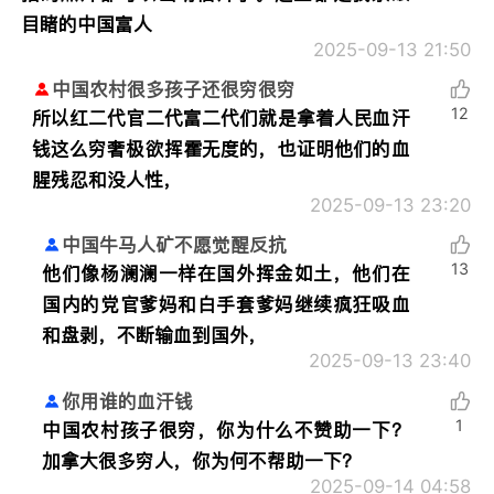
目睹的中国富人
2025-09-13 21:50
中国农村很多孩子还很穷很穷
12
所以红二代官二代富二代们就是拿着人民血汗
钱这么穷奢极欲挥霍无度的，也证明他们的血
腥残忍和没人性，
2025-09-13 23:20
中国牛马人矿不愿觉醒反抗
13
他们像杨澜澜一样在国外挥金如土，他们在
国内的党官爹妈和白手套爹妈继续疯狂吸血
和盘剥，不断输血到国外，
2025-09-13 23:40
你用谁的血汗钱
1
中国农村孩子很穷，你为什么不赞助一下？
加拿大很多穷人，你为何不帮助一下？
2025-09-14 04:58