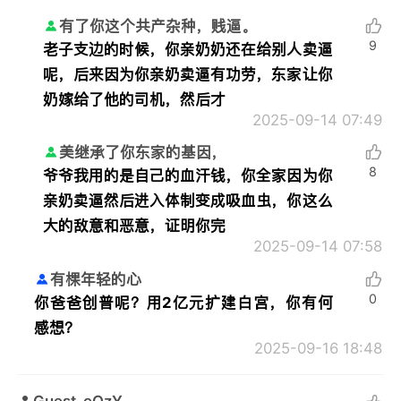
有了你这个共产杂种，贱逼。
9
老子支边的时候，你亲奶奶还在给别人卖逼
呢，后来因为你亲奶卖逼有功劳，东家让你
奶嫁给了他的司机，然后才
2025-09-14 07:49
美继承了你东家的基因，
8
爷爷我用的是自己的血汗钱，你全家因为你
亲奶卖逼然后进入体制变成吸血虫，你这么
大的敌意和恶意，证明你完
2025-09-14 07:58
有棵年轻的心
0
你爸爸创普呢？用2亿元扩建白宫，你有何
感想？
2025-09-16 18:48
Guest_eQzY