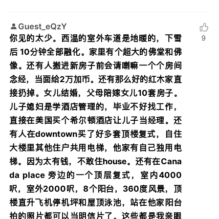
Guest_eQzY
你见的太少。西温的室外车道是地暖的，下雪
9
后 10分钟全部融化。家里有个超大的佛堂和佛
像。还有人搬进新房子前会请喇嘛一个个房间
念经，当面给2万加币。还有那么好的红木家直
接扔掉。女儿结婚，父母陪嫁女儿10套房子。
儿子媳妇是学酒店管理的，毕业不好找工作，
直接在美国买个希尔顿酒店让儿子当经理。还
有人在downtown买了好多套顶楼复式，自住
大楼里其他住户共用电梯，他家有自己独用电
梯。因为太有钱，不敢住house。还有在Cana
da place 旁边的一个顶层复式，室内4000
呎，室外2000呎，8个阳台，360度风景，顶
楼直升飞机停机坪和屋顶泳池，站在他家阳台
拍的照片都可以当明信片了。这些都是我亲眼