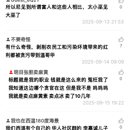
所以尼见到所谓富人和这些人相比，太小巫见
0
大巫了
2025-09-13 21:53
不要奇怪
7
有什么奇怪，剥削农民工和污染环境带来的红
利都被贪污带到温哥华
2025-09-14 09:09
明目张胆卖麻黄
0
标题就是我的职业 钱就是这么来的 冤枉我了
我知道这边哪个贪官在这 但是我不是 呜呜呜
我就是卖点麻黄素 卖点冰 卖了10几年
2025-09-15 19:22
我也在西温180度海景
0
我们西温有个自己的 华人社区群的 李嘉诚儿子