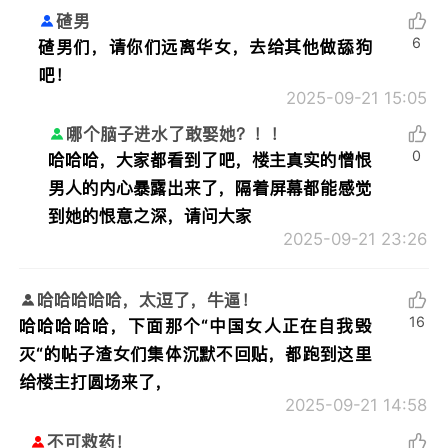
碴男
6
碴男们，请你们远离华女，去给其他做舔狗
吧！
2025-09-21 15:05
哪个脑子进水了敢娶她？！！
0
哈哈哈，大家都看到了吧，楼主真实的憎恨
男人的内心暴露出来了，隔着屏幕都能感觉
到她的恨意之深，请问大家
2025-09-21 23:26
哈哈哈哈哈，太逗了，牛逼！
16
哈哈哈哈哈，下面那个“中国女人正在自我毁
灭“的帖子渣女们集体沉默不回贴，都跑到这里
给楼主打圆场来了，
2025-09-21 14:58
不可救药！