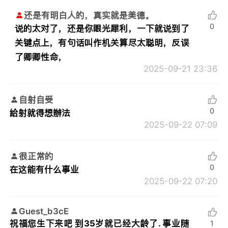
还是有明白人的，真实就是美德。
0
说的太对了，还是你眼光犀利，一下就说到了
关键点上，有句话叫作机关算尽太聪明，反误
了卿卿性命，
2025-09-21 23:36
自射自受
0
給射就得想辦法
2025-09-22 07:09
很正常的
0
在这能有什么事业
2025-09-22 07:20
Guest_b3cE
祝福您生下来吧 到35岁就已经大龄了. 事业随
1