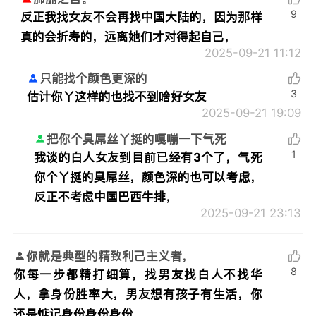
9
反正我找女友不会再找中国大陆的，因为那样
真的会折寿的，远离她们才对得起自己，
2025-09-21 11:12
只能找个颜色更深的
3
估计你丫这样的也找不到啥好女友
2025-09-21 19:09
把你个臭屌丝丫挺的嘎嘣一下气死
1
我谈的白人女友到目前已经有3个了，气死
你个丫挺的臭屌丝，颜色深的也可以考虑，
反正不考虑中国巴西牛排，
2025-09-21 23:13
你就是典型的精致利己主义者，
8
你每一步都精打细算，找男友找白人不找华
人，拿身份胜率大，男友想有孩子有生活，你
还是惦记身份身份身份，