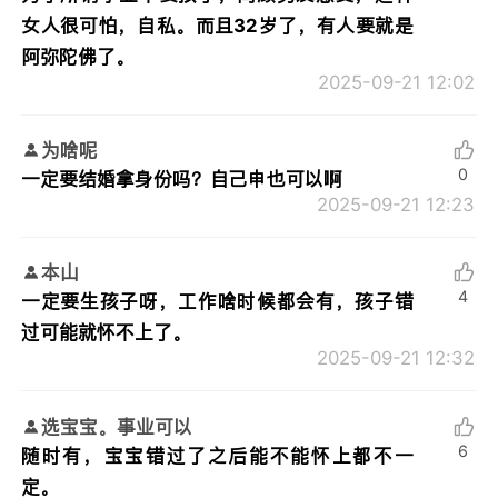
女人很可怕，自私。而且32岁了，有人要就是
阿弥陀佛了。
2025-09-21 12:02
为啥呢
0
一定要结婚拿身份吗？自己申也可以啊
2025-09-21 12:23
本山
4
一定要生孩子呀，工作啥时候都会有，孩子错
过可能就怀不上了。
2025-09-21 12:32
选宝宝。事业可以
6
随时有，宝宝错过了之后能不能怀上都不一
定。