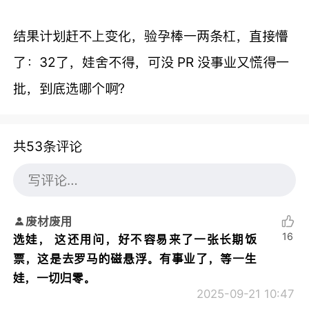
结果计划赶不上变化，验孕棒一两条杠，直接懵
了：32了，娃舍不得，可没 PR 没事业又慌得一
批，到底选哪个啊？
共53条评论
废材废用
16
选娃， 这还用问，好不容易来了一张长期饭
票，这是去罗马的磁悬浮。有事业了，等一生
娃，一切归零。
2025-09-21 10:47