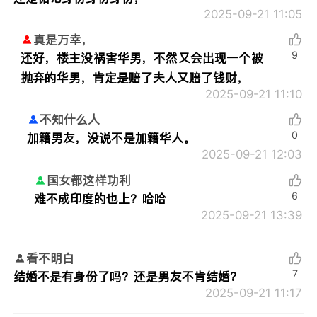
2025-09-21 11:05
真是万幸，
9
还好，楼主没祸害华男，不然又会出现一个被
抛弃的华男，肯定是赔了夫人又赔了钱财，
2025-09-21 11:10
不知什么人
0
加籍男友，没说不是加籍华人。
2025-09-21 12:03
国女都这样功利
6
难不成印度的也上？哈哈
2025-09-21 13:39
看不明白
7
结婚不是有身份了吗？还是男友不肯结婚？
2025-09-21 11:17