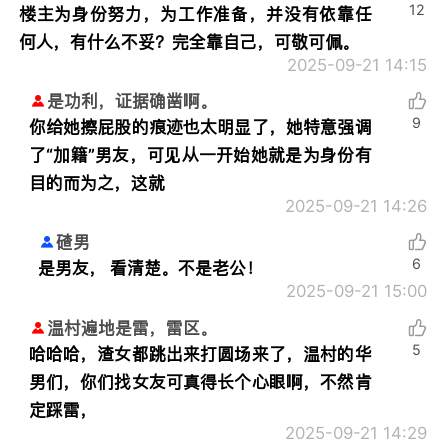
12
楼主为身份努力，为工作准备，并没有依靠任
何人，有什么不妥？完全靠自己，可敬可佩。
2025-09-21 14:15
是功利，证据确凿啊。
9
你给她擦屁股的痕迹也太明显了，她特意强调
了“加籍”男友，可见从一开始她就是为身份有
目的而为之，这就
2025-09-21 14:26
碴男
6
是男友， 看清楚。不是老公！
2025-09-21 15:00
温村遍地是雷，雷区。
5
哈哈哈，渣女都跳出来打圆场来了，温村的华
男们，你们找女友可真得长个心眼啊，不然肯
定踩雷，
2025-09-21 14:29