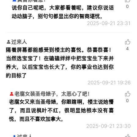
0
说你自己呢吧，大家都看着呢，建议你说话
动动脑子，别句句都显出你的智商堪忧，
2025-09-21 23:31
过来人
4
隔着屏幕都能感受到楼主的喜悦。恭喜恭喜！
当然选宝宝了！在磕磕绊绊中把宝宝生下来并
养大，以后宝宝也长大了，你的事业也达到你
的目标了
2025-09-21 19:26
老腐女装圣母婊子，太恶心了吧！
0
老腐女又来当圣母婊，你眼瞎啊，楼主说她懵
了，而且说枫叶不红，很明显她根本没有喜
悦，而且不喜欢加拿大，
2025-09-21 23:30
过来人