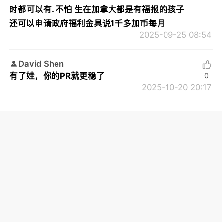
时都可以有. 不怕 生在加拿大都是有福报的孩子
还可以申请政府福利金具说1千多加币每月
2025-09-25 08:54
David Shen
有了娃，你的PR就更稳了
0
2025-10-20 20:17