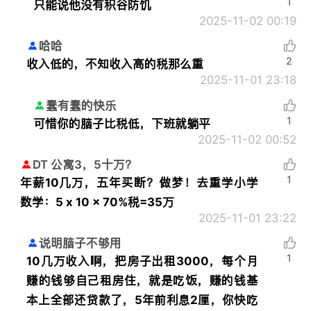
1
只能说他没有积谷防饥
2025-11-02 00:19
哈哈
2
收入低的，不知收入高的税那么重
2025-11-01 23:18
蠢有蠢的快乐
1
可惜你的脑子比税低，下班就躺平
2025-11-02 00:52
DT 公寓3，5十万？
1
年薪10几万，五年买断？做梦！去重学小学
数学：5 x 10 x 70%税=35万
2025-11-01 23:22
说明脑子不够用
1
10几万收入啊，把房子出租3000，每个月
赚的钱够自己租房住，就是吃饭，赚的钱基
本上全部还贷款了，5年前利息2厘，你快吃