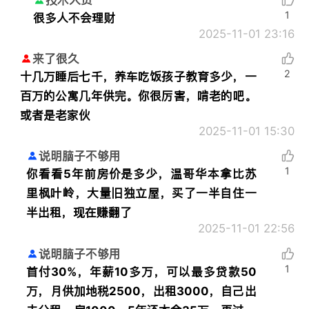
1
很多人不会理财
2025-11-01 23:16
来了很久
2
十几万睡后七千，养车吃饭孩子教育多少，一
百万的公寓几年供完。你很厉害，啃老的吧。
或者是老家伙
2025-11-01 15:30
说明脑子不够用
1
你看看5年前房价是多少，温哥华本拿比苏
里枫叶岭，大量旧独立屋，买了一半自住一
半出租，现在赚翻了
2025-11-01 22:56
说明脑子不够用
1
首付30%，年薪10多万，可以最多贷款50
万，月供加地税2500，出租3000，自己出