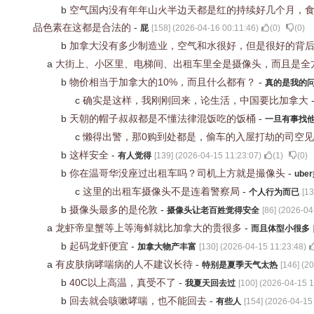
b
空气国内没有年年山火半边天都是红的持续好几个月，
品色素在这都是合法的
-
屁
[
158
] (
2026-04-16 00:11:46
)
(
0
)
(
0
)
b
加拿大没有多少制造业，空气和水很好，但是很好的背
a
大街上、小区里、电梯间、出租车里全是摄像头，而且是全
b
物价相当于加拿大的10%，而且什么都有？
-
真的是我的
c
确实是这样，我刚刚回来，论生活，中国要比加拿大
b
天朝的帽子叔叔都是不懂法律混饭吃的饭桶
-
一旦有事找
c
懒得出警，那0购到处都是，偷车的入屋打劫的司空
b
这样安全
-
有人觉得
[
139
] (
2026-04-15 11:23:07
)
(
1
)
(
0
)
b
你在温哥华没座过出租车吗？司机上方就是撮像头
-
ube
c
这里的出租车摄像头不是连着警察局
-
个人行为而已
[
13
b
摄像头最多的是伦敦
-
摄像头让老百姓觉得安全
[
86
] (
2026-04
a
龙虾帝皇蟹等上等海鲜就比加拿大的贵很多
-
而且体型小很多
b
起码龙虾便宜
-
加拿大物产丰富
[
130
] (
2026-04-15 11:23:48
)
a
有皮肤病哮喘病的人不建议长待
-
特别是夏季天气太热
[
146
] (
20
b
40C以上高温，真受不了
-
我夏天回去过
[
100
] (
2026-04-15 1
b
回去就会咳嗽哮喘，也不能回去
-
有些人
[
154
] (
2026-04-15