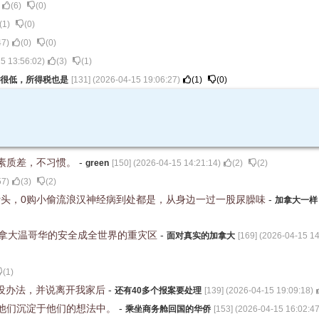
(
6
)
(
0
)
(
1
)
(
0
)
47
)
(
0
)
(
0
)
5 13:56:02
)
(
3
)
(
1
)
很低，所得税也是
[
131
] (
2026-04-15 19:06:27
)
(
1
)
(
0
)
素质差，不习惯。
-
green
[
150
] (
2026-04-15 14:21:14
)
(
2
)
(
2
)
57
)
(
3
)
(
2
)
针头，0购小偷流浪汉神经病到处都是，从身边一过一股尿臊味
-
加拿大一样
加拿大温哥华的安全成全世界的重灾区
-
面对真实的加拿大
[
169
] (
2026-04-15 14
(
1
)
说没办法，并说离开我家后
-
还有40多个报案要处理
[
139
] (
2026-04-15 19:09:18
)
他们沉淀于他们的想法中。
-
乘坐商务舱回国的华侨
[
153
] (
2026-04-15 16:02:4