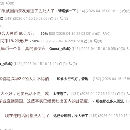
(
3
)
(
0
)
如果被国内亲友知道了丢死人了
-
请理解一下
[
114
] (
2026-04-16 00:18:11
)
(
2
dQ
[
148
] (
2026-04-15 16:08:09
)
(
2
)
(
2
)
(
0
)
格合人民币 80元/斤。
-
50%
[
88
] (
2026-04-16 22:03:09
)
(
0
)
(
0
)
币18-20元/斤
-
50%
[
88
] (
2026-04-16 22:07:20
)
(
0
)
(
0
)
人民币一个菜。真的很便宜
-
Guest_yBdQ
[
143
] (
2026-04-15 16:10:05
)
(
3
)
t_yBdQ
[
143
] (
2026-04-15 16:11:49
)
(
0
)
(
0
)
都是高华2.0的人听不得的！
-
印拿大空气好，管饱！
[
152
] (
2026-04-15 17:5
拿大不好，还要死活不走，就
-
太变态了。
[
134
] (
2026-04-17 13:30:45
)
(
0
)
毕业直接回国。这些事实已经反映出国内的舒适度。
-
现在那么多人回流
[
13
月，现在连电话问都没人问了
-
这已经说明，没人来了
[
148
] (
2026-04-15 19:13: