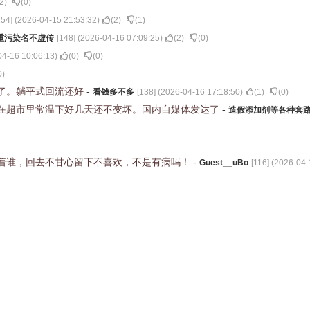
2
)
(
0
)
154
] (
2026-04-15 21:53:32
)
(
2
)
(
1
)
重污染名不虚传
[
148
] (
2026-04-16 07:09:25
)
(
2
)
(
0
)
04-16 10:06:13
)
(
0
)
(
0
)
0
)
了。躺平式回流还好
-
看钱多不多
[
138
] (
2026-04-16 17:18:50
)
(
1
)
(
0
)
在超市里常温下好几天还不变坏。国内自媒体发达了
-
造假添加剂等各种套
着谁，回去不甘心留下不喜欢，不是有病吗！
-
Guest__uBo
[
116
] (
2026-04-