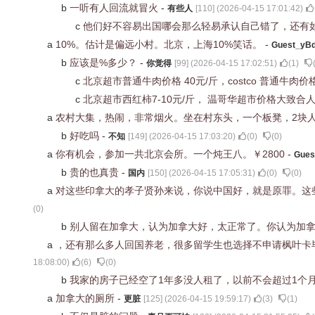
b
一听有人回流就冒火
-
有些人
[
110
] (
2026-04-15 17:01:42
)
c
他们好不容易出国哪会那么轻易承认自己错了，还有
a
10%。估计是偏远小村。北京，上海10%笑话。
-
Guest_yB
b
应该是%多少？
-
你觉得
[
99
] (
2026-04-15 17:02:51
)
(
1
)
c
北京超市普通牛肉价格 40元/斤，costco 普通牛肉价
c
北京超市西红柿7-10元/斤， 温哥华超市价格大致合人民
a
农村大集，热闹，非常烟火。坐在村东头，一个板凳，2块
b
好吃吗
-
不知
[
149
] (
2026-04-15 17:03:20
)
(
0
)
(
0
)
a
你有机会，参加一共北京会所。一个炖王八。￥2800
-
Gues
b
贵的也真贵
-
国内
[
150
] (
2026-04-15 17:05:31
)
(
0
)
(
0
)
a
对这些印拿大的孝子贤孙来说，你说中国好，就是原罪。这些
(
0
)
b
别人留在加拿大，认为加拿大好，太正常了。你认为加
a
，还有那么多人回国养老，很多留学生也选择不申请枫叶卡
18:08:00
)
(
6
)
(
0
)
b
我家的房子已经空了1年多没人租了，以前不会超过1个
a
加拿大的厕所
-
更脏
[
125
] (
2026-04-15 19:59:17
)
(
3
)
(
1
)