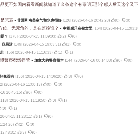
食品更不如国内看看新闻就知道了金条这个有毒明天那个感人后天这个又
后是悲哀
-
非洲和南美空气和水也很好
[
126
] (
2026-04-16 20:42:28
)
(
0
)
(
0
)
方位、无死角的，是在监控谁？
-
幸福感只在被窝里
[
164
] (
2026-04-15 11:03:1
问题？
[
178
] (
2026-04-15 11:09:03
)
(
2
)
(
0
)
-
容易活
[
149
] (
2026-04-15 19:03:31
)
(
1
)
(
0
)
他们
[
156
] (
2026-04-15 11:16:33
)
(
1
)
(
1
)
见惯警察都懒得管
-
加拿大的警察根本
[
144
] (
2026-04-16 00:14:03
)
(
0
)
(
0
)
r好像没有
[
156
] (
2026-04-15 14:06:20
)
(
3
)
(
0
)
2
] (
2026-04-16 11:00:13
)
(
0
)
(
0
)
-16 20:45:15
)
(
0
)
(
0
)
[
118
] (
2026-04-15 11:19:50
)
(
0
)
(
1
)
(
0
)
(
1
)
26-04-15 11:23:11
)
(
1
)
(
0
)
1:24:26
)
(
2
)
(
0
)
 12:48:31
)
(
3
)
(
0
)