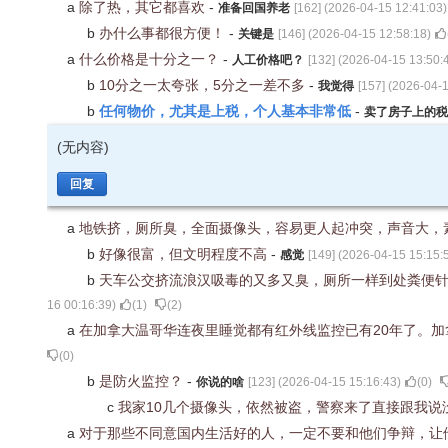
a
除了热，其它都喜欢
-
准备回国养老
[
162
] (
2026-04-15 12:41:03
)
b
办什么事都很方便！
-
关键是
[
146
] (
2026-04-15 12:58:18
)
a
什么价格是十分之一？
-
人工价格吧？
[
132
] (
2026-04-15 13:50:
b
10分之一太夸张，5分之一差不多
-
我觉得
[
157
] (
2026-04-1
任何物价，尤其是上税，个人基本非常低
b
-
卖了房子上的税
(无内容)
回复
a
地铁挤，厕所臭，全面摄像头，容易更人起冲突，声音大，
b
好像很富，但文明程度不高
-
感觉
[
149
] (
2026-04-15 15:15:
b
天车公交挤流浪汉吸毒的又多又臭，厕所一样到处粪便
16 00:16:39
)
(
1
)
(
2
)
a
在加拿大温哥华连夜里睡觉都有红外线监控已有20年了。
(
0
)
b
是防火监控？
-
你说的啥
[
123
] (
2026-04-15 15:16:43
)
(
0
)
c
我家10几个摄像头，依然被盗，警察来了直接跟我
a
对于那些不同意国内生活好的人，一定不要和他们争辩，让