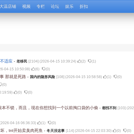
大温店铺
视频
专栏
论坛
娱乐
折扣
个不适应
-
老移民
[
2104
] (
2026-04-15 10:39:24
)
(
2
)
(
1
)
26-04-15 10:50:08
)
(
6
)
(
0
)
了事 那就是死路
-
国内的隐形风险
[
108
] (
2026-04-15 10:58:58
)
(
1
)
(
0
)
(
0
)
0:19:59
)
(
0
)
(
0
)
根本不锁，而且，现在你想找到一个以前掏口袋的小偷
-
都找不到
[
103
] (
202
(
2026-04-16 06:36:33
)
(
1
)
(
0
)
，tnt开始卖臭肉死鱼
-
冬天没这事
[
114
] (
2026-04-15 22:03:30
)
(
0
)
(
0
)