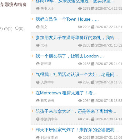
移民18年，从来没这么难过！想卖掉温...
下架那瘦肉精食
失业人士
2379
2026-07-14 12:55
我妈自己住一个Town House，...
凯文
2293
2026-07-22 14:51
8
)
(
1
)
(
0
)
参加朋友儿子在温哥华餐厅的婚礼，我给...
老张
2205
2026-07-31 13:52
我一个朋友病了，让我去London ...
评评理
2153
2026-07-25 14:01
气得我！社团活动认识一个大姐，老是问...
人到中年
2096
2026-07-18 11:35
在Metrotown 租房太难了！看...
租客难当
2064
2026-07-15 13:53
陪孩子来加拿大3年，还是等来了离婚协...
惨淡的中年
2042
2026-07-30 14:11
昨天下班回家气炸了！来探亲的公婆把我...
列治文李姐
2029
2026-07-31 12:06