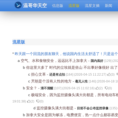
温哥华天空
信息版
流星版
流星文摘
新闻
流星版
*
昨天跟一个回流的朋友聊天，他说国内生活太舒适了！只是这
a
空气、水和食物安全，远远比不上加拿大
-
国内虽好
[
129
] (
20
b
你这里大多了 时代的尘埃就是坐山 不出事好像很好 出
c
担心文革
-
还是有点怕
[
164
] (
2026-04-15 11:22:27
)
(
3
)
c
兲朝是个没有人性的地方
-
毫无人性
[
146
] (
2026-04-18 1
b
安全？
-
清不清醒
[
107
] (
2026-04-15 11:02:16
)
(
2
)
(
0
)
c
极端安全，因为监控摄像头满大街都是，所有电动车
19:01:38
)
(
2
)
(
0
)
d
监控摄像头满大街都是
-
目前不会公布监控录像
[
135
] 
b
加拿大安全是因为够冻，电费便宜，热一点什么都容易变坏