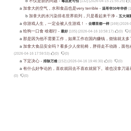
b
不仅是脏的问题
-
毒品更可怕
[
132
] (
2026-04-15 21:55:25
)
(
a
加拿大的空气，水和食品也是very terrible
-
温哥华30年华侨
[
b
加拿大的水污染排名世界前列，只是看起来干净
-
五大湖
a
你游戏人生，一定会被人生游戏！
-
去哪里都一样
[
169
] (
2026-
a
给狗一口食 啥都行
-
最好
[
105
] (
2026-04-16 10:58:17
)
(
0
)
(
a
那是因为他不需要工作，如果工作在国内赚钱，烦恼就太多
a
加拿大食品安全吗？看多少人坐轮椅，胖得走不动路，面包
(
2026-04-16 17:59:53
)
(
0
)
(
0
)
a
下定决心
-
排除万难
[
152
] (
2026-04-16 19:46:30
)
(
0
)
(
0
)
a
有什么好争论的，喜欢就回去不喜欢就留下。谁也没拿刀逼
(
0
)
(
0
)