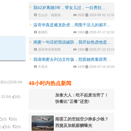
我42岁离婚3年，带女儿过，一白男狂...
怎么办，他值得...
2025
2026-08-02 12:32
温哥华真是藏龙卧虎，周围干活儿的都不...
新移民
1993
2026-07-17 10:32
闺蜜一句话把我说破防，我开始焦虑他是...
温哥华没有闲情
1984
2026-07-23 12:14
我请闺蜜去列治文吃饭，想跟她商量跟男...
不高兴
1978
2026-07-14 10:04
48小时内热点新闻
[
91
] (
2026-04-
加拿大人：吃不起麦当劳了！
:32:04
)
(
6
)
快餐比“正餐”还贵!
闹罢工的空姐空少挣多少钱？
(
3
)
(
0
)
西捷及加航薪酬曝光
7
)
(
4
)
(
0
)