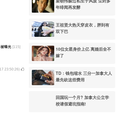
梁朝伟躲过私生子风波 尘封多
年绯闻再发酵
王祖贤大热天穿皮衣，胖到有
双下巴
路被曝光
[
115
]
10位女星身价上亿 离婚后全不
嫁了
17 23:50:26
)
TD：钱包缩水 三分一加拿大人
最先砍这些费用
回国玩一个月? 加拿大公立学
校请假避坑指南!