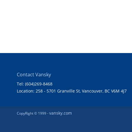
Contact Vansky
Tel: (604)269-8468
Location: 258 - 5701 Granville St, Vancouver, BC V6M 4J7
vansky.com
CopyRight © 1999 -