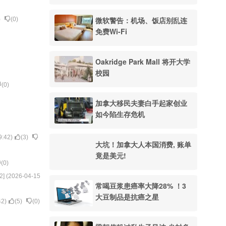
微软警告：机场、饭店别乱连
)
(
0
)
免费Wi-Fi
Oakridge Park Mall 将开大学
校园
(
0
)
加拿大移民夫妻白手起家创业
如今陷生存危机
9:42
)
(
3
)
大坑！加拿大人本国消费, 账单
竟是美元!
(
0
)
2
] (
2026-04-15
常喝豆浆患癌率大降28% ！3
大豆制品是抗癌之星
42
)
(
5
)
(
0
)