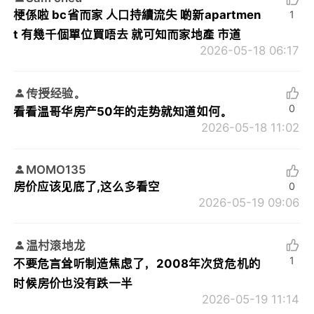
梗係啦 bc省而家 人口持續流失 啲新apartmen
1
t 有幾千個單位買唔去 就可知而家地產 市道
2026-05-18 06:17
传授经验。
0
看看温哥华房产50年的走势就知道如何。
2026-05-18 11:02
MOMO135
房价应该见底了,这么多看空
0
2026-05-19 09:06
温村滚地龙
1
不要危言耸听制造焦虑了，2008年次贷危机的
时候房价也没有跌一半
2026-05-19 11:14