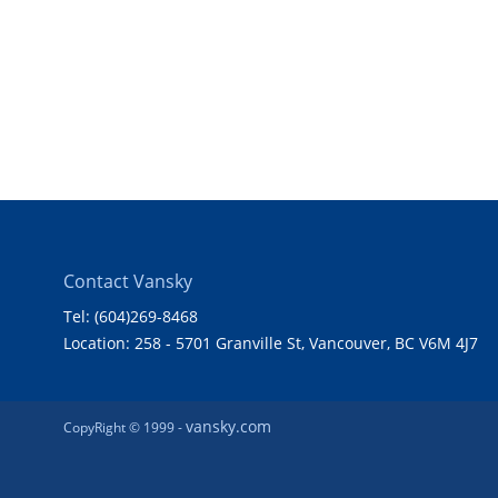
Contact Vansky
Tel: (604)269-8468
Location: 258 - 5701 Granville St, Vancouver, BC V6M 4J7
vansky.com
CopyRight © 1999 -