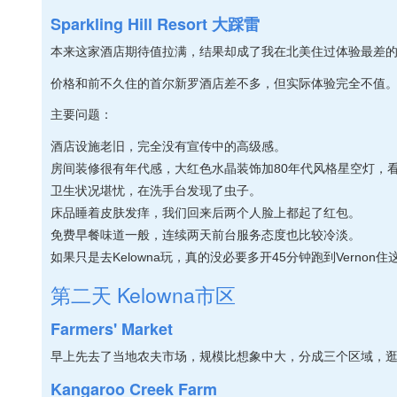
Sparkling Hill Resort 大踩雷
本来这家酒店期待值拉满，结果却成了我在北美住过体验最差
价格和前不久住的首尔新罗酒店差不多，但实际体验完全不值
主要问题：
酒店设施老旧，完全没有宣传中的高级感。
房间装修很有年代感，大红色水晶装饰加80年代风格星空灯，
卫生状况堪忧，在洗手台发现了虫子。
床品睡着皮肤发痒，我们回来后两个人脸上都起了红包。
免费早餐味道一般，连续两天前台服务态度也比较冷淡。
如果只是去Kelowna玩，真的没必要多开45分钟跑到Verno
第二天 Kelowna市区
Farmers' Market
早上先去了当地农夫市场，规模比想象中大，分成三个区域，
Kangaroo Creek Farm