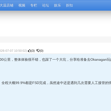
大温店铺
视频
专栏
论坛
娱乐
折扣
026-07-07 10:50:02
)
(
3
)
(
0
)
程约800公里，整体体验很不错，也踩了一个大坑，分享给准备去Okanagan
挺累。全程大概99.9%都是FSD完成，虽然途中还是遇到几次需要人工接管的