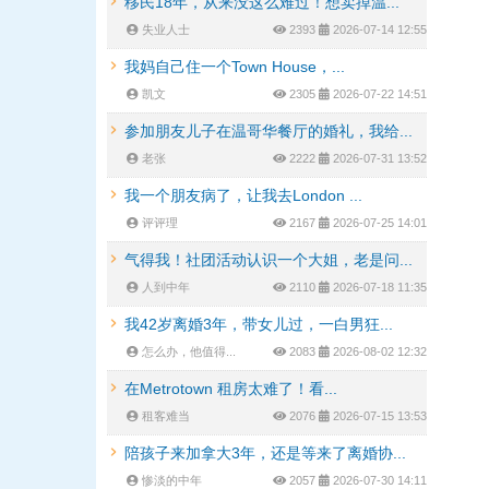
移民18年，从来没这么难过！想卖掉温...
失业人士
2393
2026-07-14 12:55
我妈自己住一个Town House，...
凯文
2305
2026-07-22 14:51
参加朋友儿子在温哥华餐厅的婚礼，我给...
老张
2222
2026-07-31 13:52
我一个朋友病了，让我去London ...
评评理
2167
2026-07-25 14:01
气得我！社团活动认识一个大姐，老是问...
人到中年
2110
2026-07-18 11:35
我42岁离婚3年，带女儿过，一白男狂...
怎么办，他值得...
2083
2026-08-02 12:32
在Metrotown 租房太难了！看...
租客难当
2076
2026-07-15 13:53
陪孩子来加拿大3年，还是等来了离婚协...
惨淡的中年
2057
2026-07-30 14:11