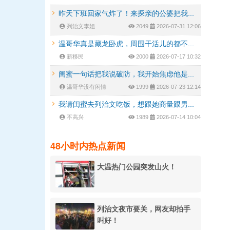
昨天下班回家气炸了！来探亲的公婆把我...
列治文李姐
2049
2026-07-31 12:06
温哥华真是藏龙卧虎，周围干活儿的都不...
新移民
2000
2026-07-17 10:32
闺蜜一句话把我说破防，我开始焦虑他是...
温哥华没有闲情
1999
2026-07-23 12:14
我请闺蜜去列治文吃饭，想跟她商量跟男...
不高兴
1989
2026-07-14 10:04
48小时内热点新闻
大温热门公园突发山火！
列治文夜市要关，网友却拍手
叫好！