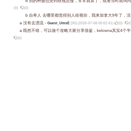
b
别的种族也受到歧视怠慢，常常就算了，或者当时就询
(
0
)
(
0
)
b
自卑人 去哪里都觉得别人歧视你，我来加拿大9年了，
a
没有去漂流
-
Guest_UmsE
[
30
] (
2026-07-08 00:02:41
)
(
0
)
(
a
既然不错，可以做个攻略大家分享借鉴，kelowna其实4个
(
0
)