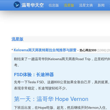
温哥华天空
信息版
流星版
流星文摘
新闻
流星版
Kelowna两天两夜特斯拉自驾推荐与踩雷
*
-
热心网友999
[
1066
] (
2
刚结束了一趟温哥华到Kelowna两天两夜Road Trip，总里
考。
FSD体验：长途神器
先夸一下Tesla FSD。这趟800公里如果全靠自己开，真的
表现非常稳定，长途驾驶轻松不少。
第一天：温哥华 Hope Vernon
下班后出发，在Hope吃饭、超充，然后继续开到Vernon入住。