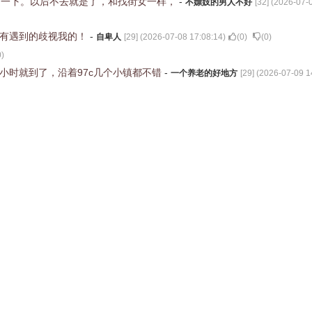
问一下。以后不去就是了，和找街女一样，
-
不嫖妓的男人不好
[
32
] (
2026-07-0
没有遇到的歧视我的！
-
自卑人
[
29
] (
2026-07-08 17:08:14
)
(
0
)
(
0
)
0
)
半小时就到了，沿着97c几个小镇都不错
-
一个养老的好地方
[
29
] (
2026-07-09 1