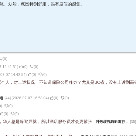
游泳、划船，氛围特别舒服，很有度假的感觉。
(
0
)
7 12:41:51
)
(
0
)
(
0
)
07-07 14:42:54
)
(
0
)
(
0
)
死个人，对上述状况，不知道保险公司咋办？尤其是BC省，没有上诉到高
老
[
44
] (
2026-07-07 16:58:04
)
(
0
)
(
0
)
0
)
(
0
)
(
0
)
(
0
)
，华人总是躲避屈就，所以酒店服务员才会更嚣张
-
种族歧视随影随行，
[
35