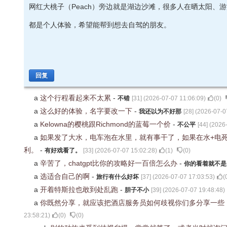
网红大桃子（Peach）旁边就是湖边沙滩，很多人在晒太阳、
都是个人体验，希望能帮到想去自驾的朋友。
回复
a
这个行程看起来不太累
-
不错
[
31
] (
2026-07-07 11:06:09
)
(
0
)
a
这么好的体验，名字要改一下
-
我还以为不好那
[
28
] (
2026-07-0
a
Kelowna的樱桃跟Richmond的蓝莓一个价
-
不公平
[
44
] (
2026-
a
如果发了大水，电车泡在水里，就有事干了，如果在水+电
利。
-
有好戏看了。
[
33
] (
2026-07-07 15:02:28
)
(
1
)
(
0
)
a
辛苦了，chatgpt比你的攻略好一百倍怎么办
-
你的看着就不是
a
选适合自己的啊
-
旅行有什么好坏
[
37
] (
2026-07-07 17:03:53
)
(
a
开着特斯拉也敢到处乱跑
-
胆子不小
[
39
] (
2026-07-07 19:48:48
)
a
你既然分享，就应该把酒店服务员如何歧视你们多分享一些
23:58:21
)
(
0
)
(
0
)