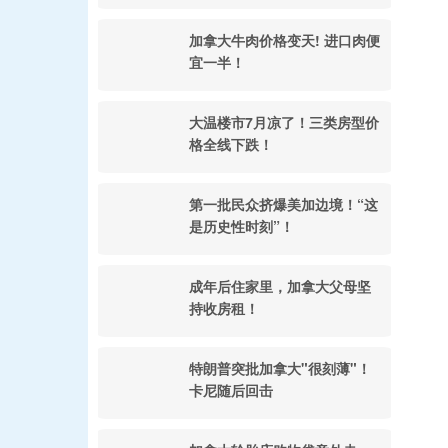
加拿大牛肉价格变天! 进口肉便
宜一半！
大温楼市7月凉了！三类房型价
格全线下跌！
第一批民众挤爆美加边境！“这
是历史性时刻”！
成年后住家里，加拿大父母坚
持收房租！
特朗普突批加拿大"很刻薄"！
卡尼随后回击