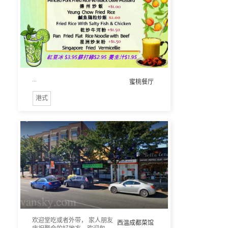
...
蜜桃餐厅
港式
欢迎堂吃或者外带， 家人朋友
西温成都菜馆