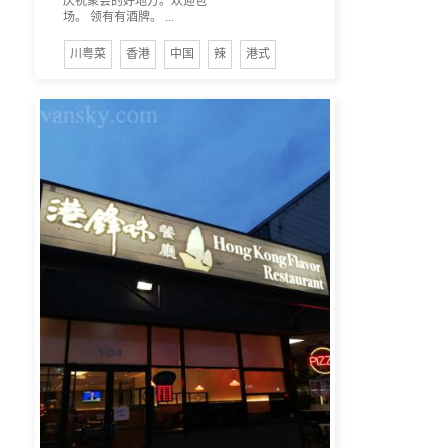
庆祝聚会的好地方。欢迎包
场。 领有有酒牌。 ...
川粤菜
香港
中国
辣
港式