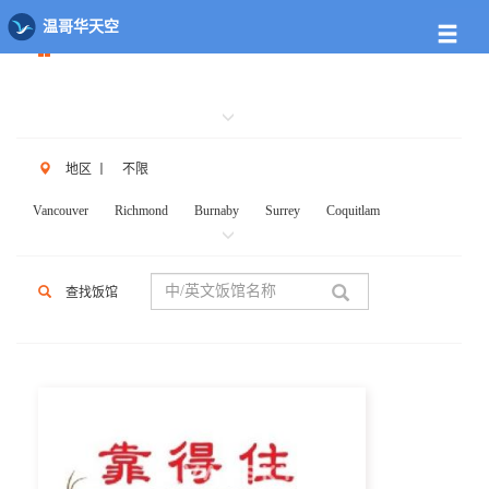
餐馆列表
温哥华天空
地区
丨
不限
Vancouver
Richmond
Burnaby
Surrey
Coquitlam
New West
W.Vancouver
N.Vancouver
Delta
PortCoq
PortMoody
PittMeadows Langley
White Rock
Maple Ridge
查找饭馆
Anmore
Beicarra
Whistler
Squamish
Mission
Abbotsford
Chilliwack
Kent
Hope
Kelonwa
Other