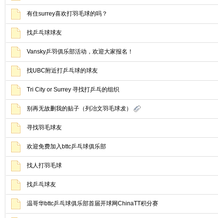
有住surrey喜欢打羽毛球的吗？
找乒乓球球友
Vansky乒羽俱乐部活动，欢迎大家报名！
找UBC附近打乒乓球的球友
Tri City or Surrey 寻找打乒乓的组织
别再无故删我的贴子（列冶文羽毛球犮）
寻找羽毛球友
欢迎免费加入bttc乒乓球俱乐部
找人打羽毛球
找乒乓球友
温哥华bttc乒乓球俱乐部首届开球网ChinaTT积分赛