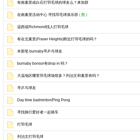
有南素里或白石打羽毛球的球友么？来加群
在南素里活动中心 寻找羽毛球俱乐部
( 图 )
温西或Richmond找人打羽毛球
有在北素里(Fraser Heights)附近打羽毛球的吗？
本那笔 burnaby寻乒乓球友
burnaby bonsor有drop in 吗？
大温地区哪里羽毛球场馆多？列治文和素里有吗？
寻乒乓球友
Day time badminton/Ping Pong
寻找骑行爱好者一起骑车
打羽毛球
列治文打羽毛球