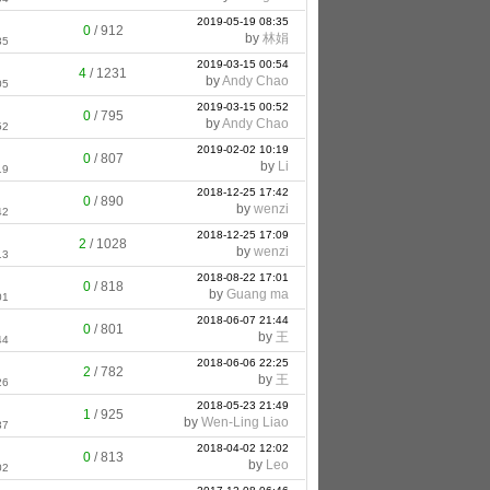
2019-05-19 08:35
0
/
912
by
林娟
35
2019-03-15 00:54
4
/
1231
by
Andy Chao
05
2019-03-15 00:52
0
/
795
by
Andy Chao
52
2019-02-02 10:19
0
/
807
by
Li
19
2018-12-25 17:42
0
/
890
by
wenzi
42
2018-12-25 17:09
2
/
1028
by
wenzi
13
2018-08-22 17:01
0
/
818
by
Guang ma
01
2018-06-07 21:44
0
/
801
by
王
44
2018-06-06 22:25
2
/
782
by
王
26
2018-05-23 21:49
1
/
925
by
Wen-Ling Liao
37
2018-04-02 12:02
0
/
813
by
Leo
02