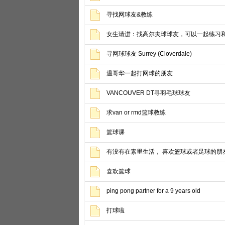
寻找网球友&教练
女生请进：找高尔夫球球友，可以一起练习
寻网球球友 Surrey (Cloverdale)
温哥华一起打网球的朋友
VANCOUVER DT寻羽毛球球友
求van or rmd篮球教练
篮球课
有没有在素里生活， 喜欢篮球或者足球的朋
喜欢篮球
ping pong partner for a 9 years old
打球啦