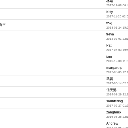
林娟
2017-12-08 06:
Kitty
2017-11-26 02:
tzwj
有空
2013-01-24 15:
freya
2014-07-01 22:
Pat
2017-05-03 19:
jam
2015-12-08 11:
margaretp
2017-05-05 12:
武蕾
2017-06-14 02:
信天游
2014-08-29 22:
sauntering
2017-02-27 01:
zanghui6
2016-05-25 22:
Andrew
2017-01-05 21: