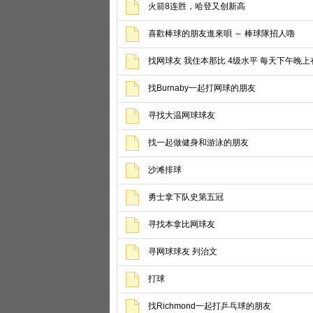
火箭8连胜，哈登又创新高
喜歡棒球的朋友進來唄 ～ 棒球隊招人嚕
找网球友 我住本那比 4级水平 每天下午晚上
找Burnaby一起打网球的朋友
寻找大温网球球友
找一起做健身和游泳的朋友
沙滩排球
勇士拿下队史第五冠
寻找本拿比网球友
寻网球球友 列治文
打球
找Richmond一起打乒乓球的朋友