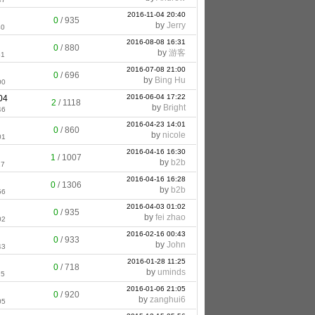
2016-11-04 20:40
0
/
935
by
Jerry
40
2016-08-08 16:31
0
/
880
by
游客
51
2016-07-08 21:00
0
/
696
by
Bing Hu
00
2016-06-04 17:22
04
2
/
1118
by
Bright
46
2016-04-23 14:01
0
/
860
by
nicole
01
2016-04-16 16:30
1
/
1007
by
b2b
17
2016-04-16 16:28
0
/
1306
by
b2b
56
2016-04-03 01:02
0
/
935
by
fei zhao
02
2016-02-16 00:43
0
/
933
by
John
43
2016-01-28 11:25
0
/
718
by
uminds
25
2016-01-06 21:05
0
/
920
by
zanghui6
05