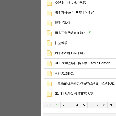
交球友，外加找个教练
想学习打golf，从基本的学起。
新手找教练
周末开心足球欢迎加入
( 图 )
打篮球啦。
周末都在哪儿踢球啊？
UBC大学篮球队 传奇教头Kevin Hanson
有打美足的么
一款新的价廉物美羽毛球已到货，欲购从速
东北同乡总会-沙滩排球大赛
861
1
2
3
4
5
6
7
8
9