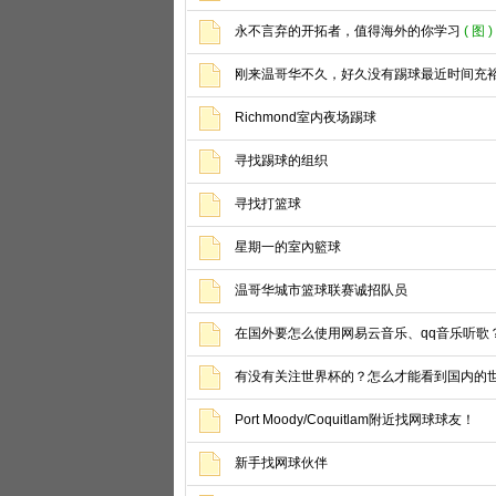
永不言弃的开拓者，值得海外的你学习
( 图 )
刚来温哥华不久，好久没有踢球最近时间充
Richmond室内夜场踢球
寻找踢球的组织
寻找打篮球
星期一的室內籃球
温哥华城市篮球联赛诚招队员
在国外要怎么使用网易云音乐、qq音乐听歌
有没有关注世界杯的？怎么才能看到国内的
Port Moody/Coquitlam附近找网球球友！
新手找网球伙伴