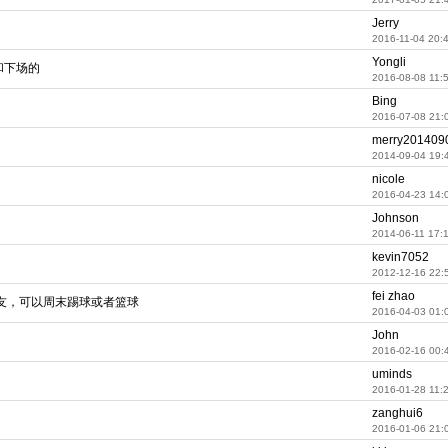
Jerry
2016-11-04 20:
Yongli
和下场的
2016-08-08 11:
Bing
2016-07-08 21:
merry201409
2014-09-04 19:
nicole
2016-04-23 14:
Johnson
2014-06-11 17:
kevin7052
2012-12-16 22:
fei zhao
友，可以周末踢球或者篮球
2016-04-03 01:
John
2016-02-16 00:
uminds
2016-01-28 11:
zanghui6
2016-01-06 21: