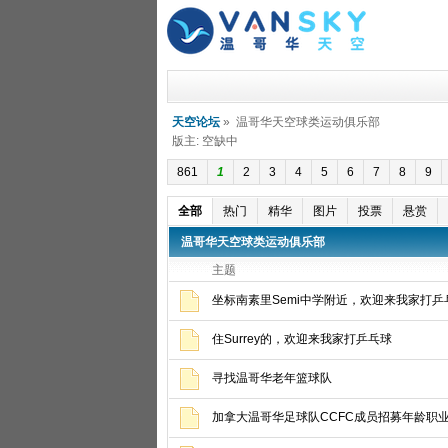
天空论坛
» 温哥华天空球类运动俱乐部
版主: 空缺中
861
1
2
3
4
5
6
7
8
9
全部
热门
精华
图片
投票
悬赏
温哥华天空球类运动俱乐部
主题
坐标南素里Semi中学附近，欢迎来我家打乒
住Surrey的，欢迎来我家打乒乓球
寻找温哥华老年篮球队
加拿大温哥华足球队CCFC成员招募年龄职