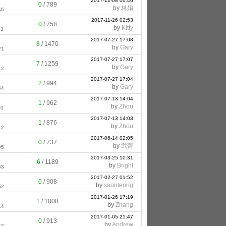
2017-12-08 06:46
0
/
789
by
林娟
46
2017-11-26 02:53
0
/
758
by
Kitty
53
2017-07-27 17:08
8
/
1470
by
Gary
21
2017-07-27 17:07
7
/
1259
by
Gary
12
2017-07-27 17:04
2
/
994
by
Gary
54
2017-07-13 14:04
1
/
962
by
Zhou
50
2017-07-13 14:03
1
/
876
by
Zhou
12
2017-06-14 02:05
0
/
737
by
武蕾
05
2017-03-25 10:31
6
/
1189
by
Bright
33
2017-02-27 01:52
0
/
908
by
sauntering
52
2017-01-26 17:19
1
/
1008
by
Zhang
14
2017-01-05 21:47
0
/
913
by
Andrew
47