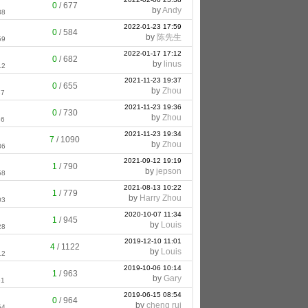
0
/
677
by
Andy
38
2022-01-23 17:59
0
/
584
by
陈先生
59
2022-01-17 17:12
0
/
682
by
linus
12
2021-11-23 19:37
0
/
655
by
Zhou
37
2021-11-23 19:36
0
/
730
by
Zhou
36
2021-11-23 19:34
7
/
1090
by
Zhou
36
2021-09-12 19:19
1
/
790
by
jepson
58
2021-08-13 10:22
1
/
779
by
Harry Zhou
03
2020-10-07 11:34
1
/
945
by
Louis
28
2019-12-10 11:01
4
/
1122
by
Louis
12
2019-10-06 10:14
1
/
963
by
Gary
51
2019-06-15 08:54
0
/
964
by
cheng rui
54