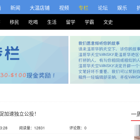
摘
新闻
大温店铺
视频
专栏
论坛
娱乐
游
移民
吃喝
生活
留学
学霸
文史
一
促加速独立公投！
3:28
阅读量：12831
评论数：0