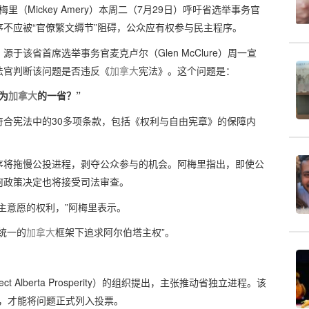
阿梅里（Mickey Amery）本周二（7月29日）呼吁省选举事务官
不应被“官僚繁文缛节”阻碍，公众应有权参与民主程序。
该省首席选举事务官麦克卢尔（Glen McClure）周一宣
法官判断该问题是否违反《
加拿大
宪法》。这个问题是：
为
加拿大
的一省？”
合宪法中的30多项条款，包括《权利与自由宪章》的保障内
序将拖慢公投进程，剥夺公众参与的机会。阿梅里指出，即使公
何政策决定也将接受司法审查。
主意愿的权利，”阿梅里表示。
统一的
加拿大
框架下追求阿尔伯塔主权”。
 Alberta Prosperity）的组织提出，主张推动省独立进程。该
名，才能将问题正式列入投票。