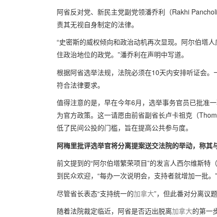
阿省反对党、新民主党副党领潘乔利（Rakhi Panc
责其无视自身制定的法律。
“史密斯的威权倾向和政治动机再次显现。阿尔伯塔
住政治地位的政党。”潘乔利在声明中写道。
根据阿省选举法规，法院必须在10天内安排听证会。
符合法律要求。
值得注意的是，早在今年6月，选举事务官员已批准一
为官方政策。这一请愿由前省副省长卢卡祖克（Thoma
低了民间公投的门槛，旨在提高公共参与度。
阿梅里批评选举官将分离提案送交法院的举动，称其与
前文提到的“阿尔伯塔繁荣项目”的发言人西尔维斯特（Mit
到民众欢迎，“每办一次说明会，支持者就增加一批。
尽管省长表态“支持统一的
加拿大
”，但此番对分离议
随着法院裁定临近，阿省是否迈出脱离
加拿大
的第一