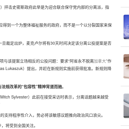
holi）抨击史密斯政府此举是为迎合联合保守党内部的分离派，指
人应得到一个为整体福祉服务的政府，而不是一个以分裂国家来保
一旦裁定出炉，麦克卢尔将有30天时间决定该分离公投提案是否
项与该提案立场相反的公投问题：要求“阿省永不脱离
加拿大
”作
s Lukaszuk）提出，并赶在新规则实施前获得批准。新规则降
法规改革的“包容性”精神背道而驰
。
ch Sylvester）此前在接受采访时表示，分离话题越来越受
”
题的支持程序性介入，势必将该敏感议题推向政治风口浪尖。
步，将受到全国关注。