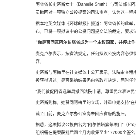
阿省省长史密斯女士（Danielle Smith）与司法部长
员撤回对一项独立公投提案的司法审查，认为这一程序
据本地英文媒体《环球邮报》报道：阿省省长的此举，源于
布，已将一项拟议中的公投问题提交法院裁定，要求
“你是否同意阿尔伯塔省成为一个主权国家，并停止作
麦克卢尔表示，按省法规定，任何拟议公投内容必须符
容。
史密斯与阿梅里在社交媒体上公开表示，法院审查程
投获得通过，是否采纳结果仍由省政府决定，届时任
“我们敦促阿省选举局撤回法院申请，尊重民众表达民
史密斯则称，她赞同阿梅里的立场，并重申她支持“在
截至目前，麦克卢尔办公室尚未回应省府的施压。
据悉，这项拟议公投由名为“阿尔伯塔繁荣项目”（Project
组织需在提案获批后四个月内收集至少177000个签