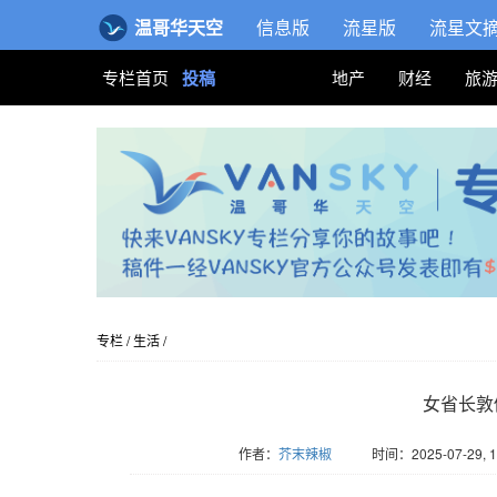
温哥华天空
信息版
流星版
流星文
专栏首页
投稿
地产
财经
旅
专栏
/
生活
/
女省长敦
作者：
芥末辣椒
时间：2025-07-29, 1
版权归Vansky所有，转载请标注链接。