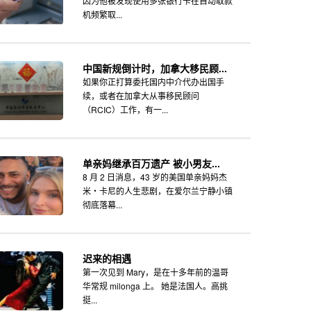
因为他被发现使用多张银行卡在自动取款
机频繁取...
中国新规倒计时，加拿大移民顾...
如果你正打算委托国内中介代办出国手
续，或者在加拿大从事移民顾问
（RCIC）工作，有一...
单亲妈继承百万遗产 被小男友...
8 月 2 日消息，43 岁的美国单亲妈妈杰
米・卡尼的人生悲剧，在爱尔兰宁静小镇
彻底落幕...
迟来的相遇
第一次见到 Mary，是在十多年前的温哥
华常规 milonga 上。 她是法国人。高挑
挺...