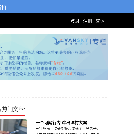
折扣
登录
注册
繁体
周热门文章:
一个可疑行为 牵出温村大案
三年多前，温哥华警方逮捕了一名男子，