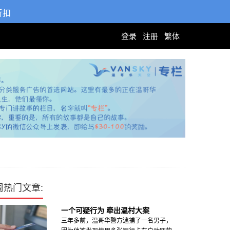
折扣
登录
注册
繁体
周热门文章:
一个可疑行为 牵出温村大案
三年多前，温哥华警方逮捕了一名男子，