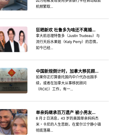
因为他被发现使用多张银行卡在自动取款
机频繁取...
狂晒新欢 杜鲁多为啥还不离婚...
拿大前总理特鲁多（Justin Trudeau）与
流行天后水果姐（Katy Perry）的恋情，
如今已经...
中国新规倒计时，加拿大移民顾...
如果你正打算委托国内中介代办出国手
续，或者在加拿大从事移民顾问
（RCIC）工作，有一...
单亲妈继承百万遗产 被小男友...
8 月 2 日消息，43 岁的美国单亲妈妈杰
米・卡尼的人生悲剧，在爱尔兰宁静小镇
彻底落幕...