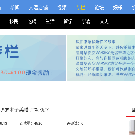
摘
新闻
大温店铺
视频
专栏
论坛
娱乐
游
移民
吃喝
生活
留学
学霸
文史
一
大8岁木子美睡了“初夜”？
9:13
阅读量：4520
评论数：0