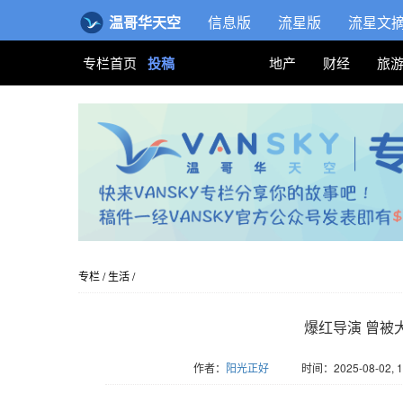
温哥华天空
信息版
流星版
流星文
专栏首页
投稿
地产
财经
旅
专栏
/
生活
/
爆红导演 曾被
作者：
阳光正好
时间：2025-08-02, 1
版权归Vansky所有，转载请标注链接。