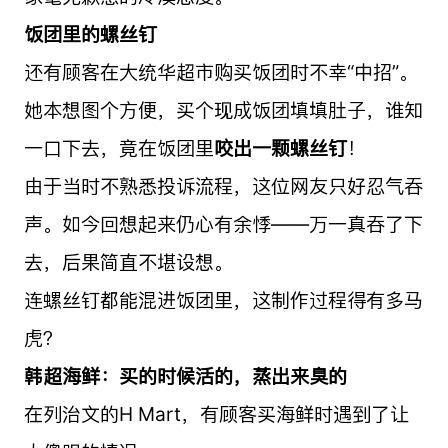
饭团里的螺丝钉
还有顾客在大统华
超市购买饭团时不幸“中招”。
她本想图个方便，买个现成饭团填填肚子，谁知
一口下去，竟在饭团里
咬出一颗螺丝钉
！
由于当时不熟悉投诉流程，这位网友只好忍气吞
声。如今回想起来仍心有余悸——万一真吞了下
去，后果简直不堪设想。
连螺丝钉都能混进饭团里，这制作过程得有多马
虎？
韩超海鲜：买的时候活的，蒸出来臭的
在列治文的H Mart，有顾客买海鲜时遇到了让