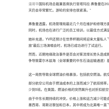
温哥华
国际机场总裁兼首席执行官塔玛拉·弗鲁曼在20
天仍会非常繁忙。游轮的安排也很紧凑。”
弗鲁曼透露，机场管理局最近几个月在维护和修理方面
同时，机场也在进行广泛的员工培训，以最佳方式满
她补充道，YVR还预计在世界杯期间将迎来大量私人飞
旅”最后三场演唱会时，机场已成功进行了试运行。
然而，近期地缘政治事件是否会对客流增长势头造成影
争导致霍尔木兹海（全球重要的中东石油运输通道）
这一局势导致全球燃油价格暴涨，包括航空燃油。航
部分航空公司由于燃油成本的上涨而减少了航班频率
少到5班。在美国，燃油价格的突然飙升也对折扣航空公司Sp
由于中东长期持续的冲突，价格上涨和运力减少可能会
墨西哥、哥斯达黎加和日本，其中将成为北美唯一直