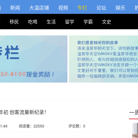
摘
新闻
大温店铺
视频
专栏
论坛
娱乐
游
移民
吃喝
生活
留学
学霸
文史
一
年初 创客流量新纪录！
1:49
阅读量：22550
评论数：0