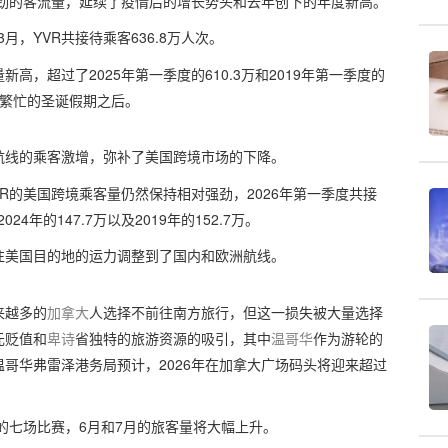
了强劲的客流量，延续了疫情后的增长势头和去年创下的年度新高。
月，YVR共接待乘客636.8万人次。
，超过了2025年第一季度的610.3万和2019年第一季度的
于繁忙的圣诞假期之后。
航线的乘客激增，弥补了美国跨境市场的下降。
VR的美国跨境乘客量仍然保持相对强劲，2026年第一季度共接
024年的147.7万以及2019年的152.7万。
往美国目的地的运力调整到了国内和欧洲航线。
来越多的
加拿大
人选择不前往南方旅行，但这一损失被大量选择
元贬值和
卑诗
省独特的旅游资源的吸引，其中
温哥华
作为游轮的
哥华弗雷泽港务局预计，2026年在加拿大广场码头将迎来超过
杯的七场比赛，6月和7月的旅客量将大幅上升。