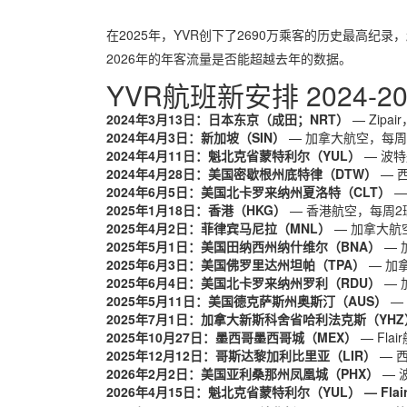
在2025年，YVR创下了2690万乘客的历史最高纪录，超
2026年的年客流量是否能超越去年的数据。
YVR航班新安排 2024-20
2024年3月13日：日本东京（成田；NRT）
— Zipa
2024年4月3日：新加坡（SIN）
— 加拿大航空，每周
2024年4月11日：魁北克省蒙特利尔（YUL）
— 波
2024年4月28日：美国密歇根州底特律（DTW）
— 
2024年6月5日：美国北卡罗来纳州夏洛特（CLT）
—
2025年1月18日：香港（HKG）
— 香港航空，每周2
2025年4月2日：菲律宾马尼拉（MNL）
— 加拿大航
2025年5月1日：美国田纳西州纳什维尔（BNA）
— 
2025年6月3日：美国佛罗里达州坦帕（TPA）
— 加
2025年6月4日：美国北卡罗来纳州罗利（RDU）
— 
2025年5月11日：美国德克萨斯州奥斯汀（AUS）
—
2025年7月1日：加拿大新斯科舍省哈利法克斯（YH
2025年10月27日：墨西哥墨西哥城（MEX）
— Fla
2025年12月12日：哥斯达黎加利比里亚（LIR）
— 
2026年2月2日：美国亚利桑那州凤凰城（PHX）
— 
2026年4月15日：魁北克省蒙特利尔（YUL） — Fl