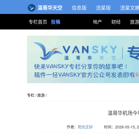
温哥华天空
信息版
流星版
流星文
专栏首页
投稿
地产
财经
旅
专栏
/
旅游
/
温哥华机场今
作者：
阳光正好
时间：2026-05-15, 2
版权归Vansky所有，转载请标注链接。