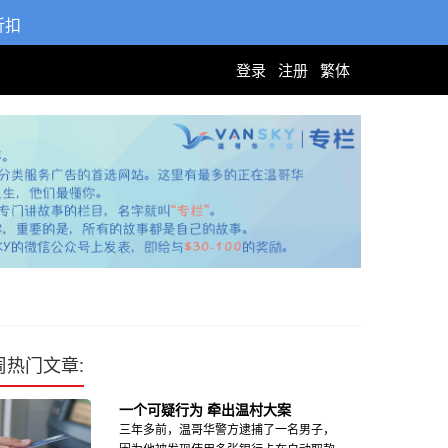
折扣
登录
注册
繁体
周热门文章:
一个可疑行为 牵出温村大案
三年多前，温哥华警方逮捕了一名男子，