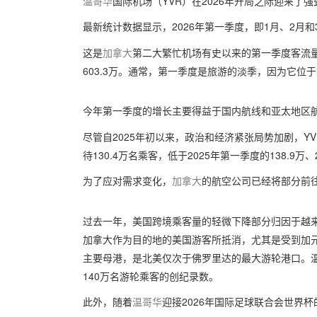
温哥华
国际机场（YVR）在2026年开局之际迎来
最新统计数据显示，2026年第一季度，即1月、2月和3
这是
加拿大
第二大繁忙机场有史以来的第一季度客流量新高
603.3万。通常，第一季度是旅游的淡季，因为它位
今年第一季度的增长主要得益于国内航线和亚太地区
尽管自2025年初以来，政治和经济紧张局势加剧，Y
待130.4万名乘客，低于2025年第一季度的138.9万、2
为了应对需求变化，
加拿大
的航空公司已经将部分前
过去一年，美国跨境乘客量的轻微下降部分归因于越
加拿大作为目的地的美国游客所抵消，尤其是受到加
主要母港，是北美仅次于佛罗里达的最大游轮港口。温
140万名游轮乘客的创纪录数。
此外，随着
温哥华
迎接2026年国际足球联合会世界