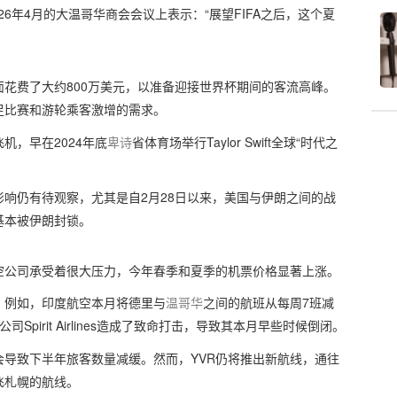
26年4月的大温哥华商会会议上表示：“展望FIFA之后，这个夏
花费了大约800万美元，以准备迎接世界杯期间的客流高峰。
足比赛和游轮乘客激增的需求。
机，早在2024年底
卑诗
省体育场举行Taylor Swift全球“时代之
响仍有待观察，尤其是自2月28日以来，美国与伊朗之间的战
基本被伊朗封锁。
空公司承受着很大压力，今年春季和夏季的机票价格显著上涨。
，例如，印度航空本月将德里与
温哥华
之间的航班从每周7班减
irit Airlines造成了致命打击，导致其本月早些时候倒闭。
导致下半年旅客数量减缓。然而，YVR仍将推出新航线，通往
飞札幌的航线。