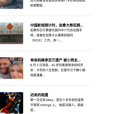
因为他被发现使用多张银行卡在自动取款
机频繁取...
中国新规倒计时，加拿大移民顾...
如果你正打算委托国内中介代办出国手
续，或者在加拿大从事移民顾问
（RCIC）工作，有一...
单亲妈继承百万遗产 被小男友...
8 月 2 日消息，43 岁的美国单亲妈妈杰
米・卡尼的人生悲剧，在爱尔兰宁静小镇
彻底落幕...
迟来的相遇
第一次见到 Mary，是在十多年前的温哥
华常规 milonga 上。 她是法国人。高挑
挺...