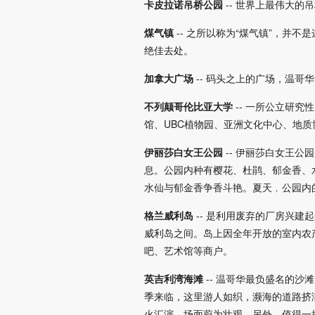
卡皮拉诺吊桥公园
-- 世界上最伟大的
煤气镇
-- 之所以称为“煤气镇”，并不是
绝佳去处。
加拿大广场
-- 码头之上的广场，温哥
不列颠哥伦比亚大学
-- 一所公立研
馆、UBC植物园、亚洲文化中心、地
伊丽莎白女王公园
-- 伊丽莎白女王
息。公园内种有樱花、杜鹃、郁金香、
水仙与郁金香争香斗艳。夏天﹐公园内
格兰威利岛
-- 是利用废弃的厂房兴
威利岛之间。岛上因全年开放的室内农
吧、艺术馆等商户。
英吉利湾海滩
-- 温哥华最负盛名的
季来临，这里游人如织，濒海的道路挤
火汇演，场面蔚为壮观。另外，值得一提的