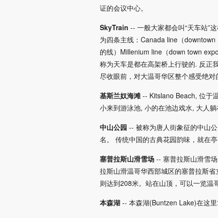
证的会议中心。
SkyTrain
-- 一般大家都会叫“天车
为四条主线：Canada line（downtown 的
的线）Millenium line（down to
称为天车是都在高架桥上行驶的. 反正
尽收眼前，对大温哥华区整个感受绝对的值（尤其
基斯兰奴海滩
-- Kitslano Be
小来到游泳池, 小的在池边戏水, 大人
中山公园
-- 被称为唐人街象征的中
名。 传统中国的古典花园韵味，就在
塞普拉斯山滑雪场
-- 塞普拉斯山滑雪场(
拉斯山滑温哥华西部城区的塞普拉斯省
则达到208米。站在山顶，可以一览
本森湖
-- 本森湖(Buntzen Lak