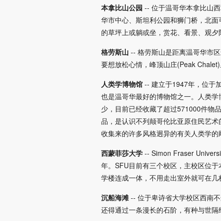
本拿比山公园
-- 位于温哥华本拿比
华市中心、斯坦利公园和狮门桥，北面
的草坪上或躺或坐，赏花、看景、观夕
格劳斯山
-- 格劳斯山是距离温哥华
要想放松心情，峰顶山庄(Peak Ch
人类学博物馆
-- 建立于1947年
也是温哥华最好的博物馆之一。人类学
少，目前已经收藏了超过571000件物
品，是认识不列颠哥伦比亚原住民艺术
收集来的许多风格迥异的有关人类学的
西蒙菲莎大学
-- Simon Fraser
年。SFU目前有三个校区，主校区位于
学楼连成一体，不用走出室外就可在几
沉船海滩
-- 位于卑诗省大学校区西南
还得通过一条漫长的石阶，有种与世隔绝的