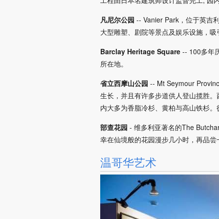
凡尼尔公园
-- Vanier Par
大型雕塑、剧院等景点及娱乐设施，吸
Barclay Heritage Square
-- 10
所在地。
省立西摩山公园
-- Mt Seymou
生长，并且有许多步道供人登山揽胜。
内大多为香脂冷杉、黄柏与高山铁杉。
部查花园
- 维多利亚著名的The But
幸在仙境般的花园漫步几小时，再品尝
温哥华艺术