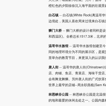
橙红色的夕阳徐徐沉入海平面的壮观景
白石镇
-- 白石镇(White Roc
边境处，美国人喜欢周末过境来白石镇
狮门大桥
-- 狮门大桥的设计者同样
和西温区)。全桥总长1517.3米，
温哥华水族馆
-- 温哥华水族馆创建
同的地理环境分为不同的展示区，是观
里举办的教育节目，来更深入的认识我
唐人街
-- 温哥华的唐人街(Chin
店、肉铺、鱼店、青菜店、海味干货店
会有舞龙舞狮。另外唐人街的广式饮茶也
世界上最窄的店铺--周永职燕梳(Sam Kee
林恩峡谷公园
-- 林恩峡谷公园是北
的地和最爱的休闲去处之一。公园内森