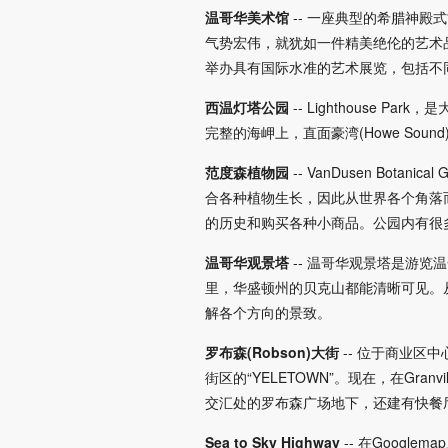
温哥华美术馆
-- 一座典型的希腊神
气势宏伟，就犹如一件精美绝伦的艺术
举办具有国际水准的艺术展览，包括不
西温灯塔公园
-- Lighthouse
完整的海岬上，直面豪湾(Howe So
范度森植物园
-- VanDusen B
合各种植物生长，因此从世界各个角落
的历史和购买各种小商品。公园内有很
温哥华观景塔
-- 温哥华观景塔是游
里，华盛顿州的贝克山都能清晰可见。
解各个方向的景致。
罗布森(Robson)大街
-- 位于商业区中
街区的“YELETOWN”。现在，在Gra
交汇处的罗布森广场地下，还建有快餐
Sea to Sky Highway
-- 在Google