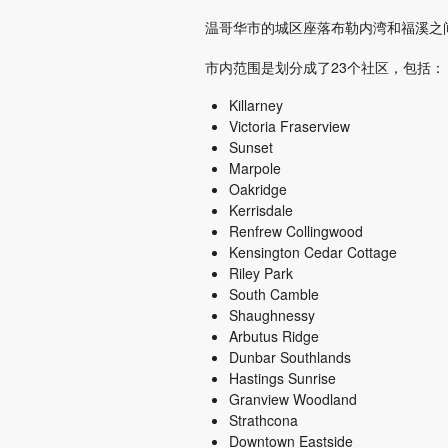
温哥华市的城区座落布勒内湾和福溪之
市内范围是划分成了23个社区，包括：
Killarney
Victoria Fraserview
Sunset
Marpole
Oakridge
Kerrisdale
Renfrew Collingwood
Kensington Cedar Cottage
Riley Park
South Camble
Shaughnessy
Arbutus Ridge
Dunbar Southlands
Hastings Sunrise
Granview Woodland
Strathcona
Downtown Eastside