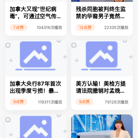
加拿大又现“世纪病
残杀同胞被判终生监
毒”，可通过空气传
禁的华裔男子竟然提
播；40年来最高通胀
前三年获得假释！；
7点赞
12点赞
104316次播放
22335次播放
环境下的黑色星期五
过分！Canada post
已不受BC省民众待见
运费暴涨！ 国际线路
增收的附加费高达2
3%
加拿大央行87年首次
美方认输！美检方提
出现季度亏损！暴风
请法院撤销对孟晚舟
雪肆虐大温地区，许
的指控；华人圈内换
9点赞
9点赞
119311次播放
79126次播放
多司机被困至凌晨还
汇诈骗大温一经纪44
未到家！大手笔：RB
万购房款泥牛入海；
C银行135亿加元现
大温地产局最新报告
金收购加拿大汇丰银
披露11月房屋成交量
行！浪费纳税人的
暴跌，房价还得跌！