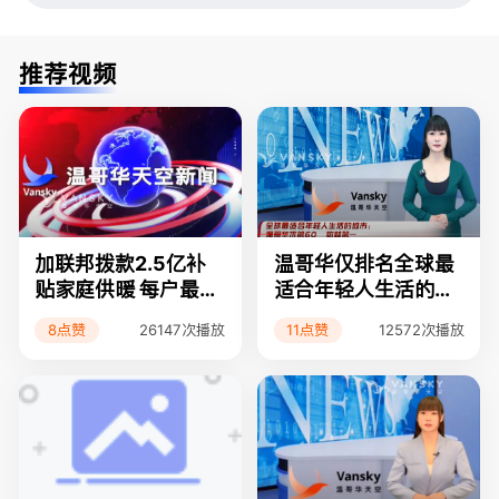
推荐视频
加联邦拨款2.5亿补
温哥华仅排名全球最
贴家庭供暖 每户最多
适合年轻人生活的城
可领5千元
市第60
8点赞
11点赞
26147次播放
12572次播放