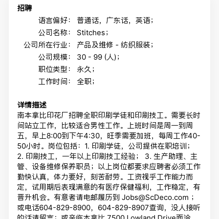
招聘
语言偏好：
普通话，广东话，英语；
公司名称：
Stitches；
公司所在行业：
产品及维修 - 纺织服装；
公司规模：
30 - 99 (人)；
职位类型：
永久；
工作时间：
全职；
详情描述
南本拿比印花厂招聘全职印刷学徒和印刷技工。需要长时
间站立工作，比较适合男性工作。上班时间是周一到周
五，早上8:00到下午4:30，旺季需要加班，每周工作40-
50小时。岗位包括：1. 印刷学徒，公司提供在职培训；
2. 印刷技工，一年以上印刷技工经验； 3. 生产助理、主
管、设备维修保养职员；以上岗位都要求应聘者必须工作
勤快认真，体力要好，刻苦耐劳。工资视乎工作能力而
定，试用期后表现满意的有医疗保健福利，工作稳定，有
晋升机会。有意者请电邮履历到 Jobs@ScDeco.com ；
或电话604-829-8900，604-829-8907查询，没人接听
的话请留言；或亲临本拿比 7500 Lowland Drive面洽。