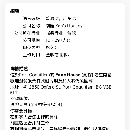
招聘
语言偏好：
普通话，广东话；
公司名称：
潮館 Yan’s House；
公司所在行业：
服务行业 - 餐饮；
公司规模：
10 - 29 (人)；
职位类型：
永久；
工作时间：
全职或兼职；
详情描述
位於
Port Coquitlam
的
Yan’s House (
潮館
)
隆重開幕
，
歡迎對餐飲業有興趣的朋友加入我們的團隊！
地址：
#1 2850 Oxford St, Port Coquitlam, BC V3B
5L7
招聘職位：
洗碗人員
(
全職或兼職皆可
)
你需要具備：
在加拿大合法工作的資格
能靈活配合排班工作
有相關經驗者優先，無經驗者也歡迎，我們提供培訓