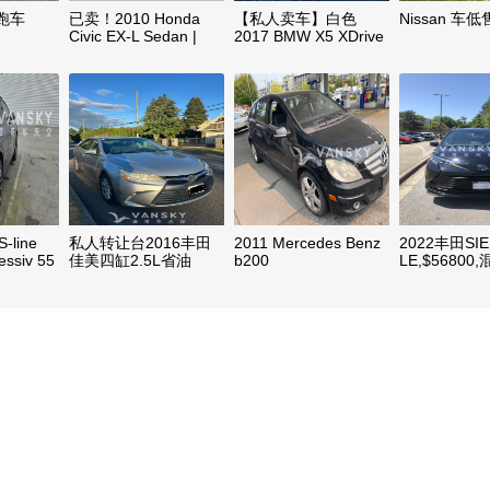
跑车
已卖！2010 Honda
【私人卖车】白色
Nissan 车低
Civic EX-L Sedan |
2017 BMW X5 XDrive
One Owner | No
35i运动款$35000
Accident | 120,000km
| $8,800
-line
私人转让台2016丰田
2011 Mercedes Benz
2022丰田SIE
essiv 55
佳美四缸2.5L省油
b200
LE,$56800
$9900
自用,无事故
放,4S店保养
极佳