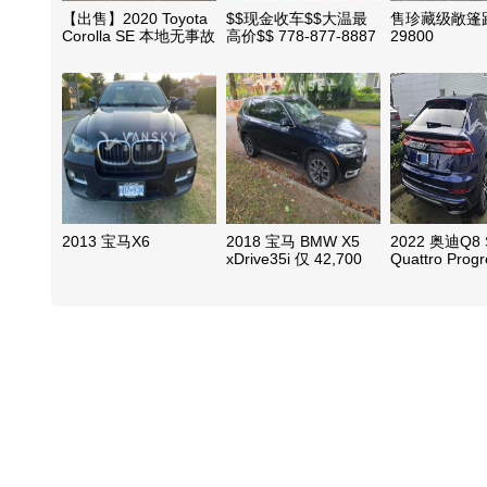
【出售】2020 Toyota
$$现金收车$$大温最
售珍藏级敞篷
Corolla SE 本地无事故
高价$$ 778-877-8887
29800
省油可靠
$$ 车辆维修保养
2013 宝马X6
2018 宝马 BMW X5
2022 奥迪Q8 S
xDrive35i 仅 42,700
Quattro Progr
公里
TFSI