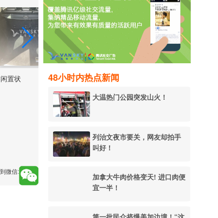
48小时内热点新闻
前闲置状
大温热门公园突发山火！
列治文夜市要关，网友却拍手
叫好！
到微信:
加拿大牛肉价格变天! 进口肉便
宜一半！
第一批民众挤爆美加边境！“这