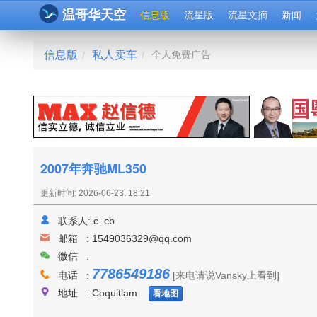
温哥华天空
信息版
流星版
流星文摘
新闻
信息版
私人卖车
个人免费广告
/
/
2007年奔驰ML350
更新时间: 2026-06-23, 18:21
联系人:
c_cb
邮箱 :
1549036329@qq.com
微信 :
7786549186
电话 :
[来电请说Vansky上看到]
地址 : Coquitlam
看地图