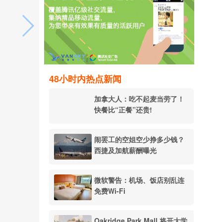
48小时内热点新闻
加拿大人：吃不起麦当劳了！
快餐比“正餐”还贵!
闹罢工的空姐空少挣多少钱？
西捷及加航薪酬曝光
微软警告：机场、饭店别乱连
免费Wi-Fi
Oakridge Park Mall 将开大学