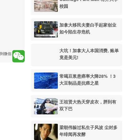
校园
加拿大移民夫妻白手起家创业
如今陷生存危机
大坑！加拿大人本国消费, 账单
到微信:
竟是美元!
常喝豆浆患癌率大降28% ！3
大豆制品是抗癌之星
王祖贤大热天穿皮衣，胖到有
双下巴
梁朝伟躲过私生子风波 尘封多
年绯闻再发酵