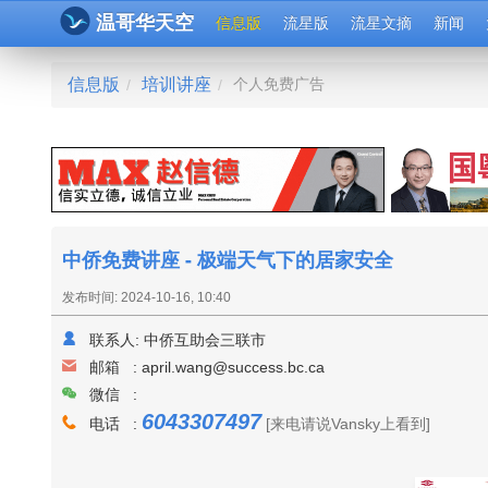
温哥华天空
信息版
流星版
流星文摘
新闻
信息版
培训讲座
个人免费广告
/
/
中侨免费讲座 - 极端天气下的居家安全
发布时间: 2024-10-16, 10:40
联系人:
中侨互助会三联市
邮箱 :
april.wang@success.bc.ca
微信 :
6043307497
电话 :
[来电请说Vansky上看到]