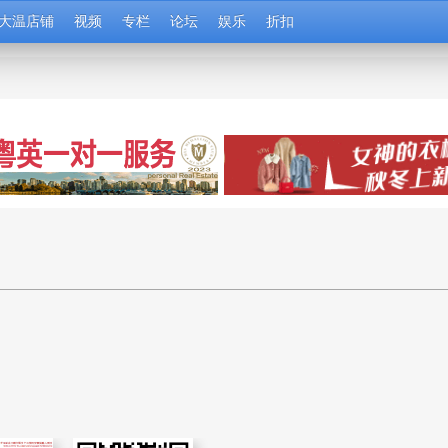
大温店铺
视频
专栏
论坛
娱乐
折扣