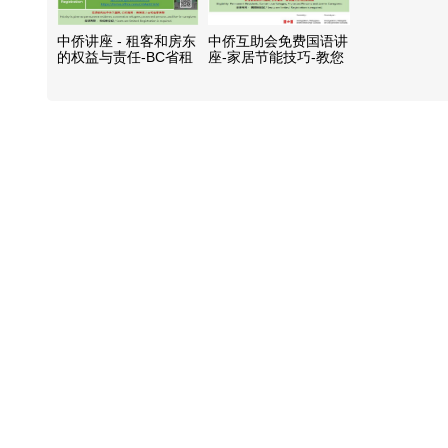
中侨讲座 - 租客和房东
中侨互助会免费国语讲
的权益与责任-BC省租
座-家居节能技巧-教您
约法
如何省电又省钱