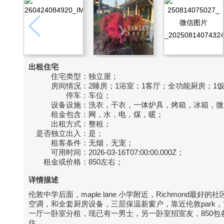
出租住宅
住宅类型：
独立屋；
房间情况：
2睡房；1浴室；1客厅；全功能厨房；1
停车：
车位；
设备设施：
洗衣，干衣，一体炉具，烤箱，冰箱，微
租金包含：
网，水，电，煤，暖；
出租方式：
整租；
是否独立出入：
是；
租客条件：
无烟，无宠；
可用时间：
2026-03-16T07:00:00.000Z；
租金或价格：
850左右；
详情描述
伦敦中学后面，maple lane 小学附近，Richmond
空调，和全套厨房设备，三层保温新窗户，靠近伦敦par
一厅一卧室分租，现已有一男士，另一卧室招室友，850
住。