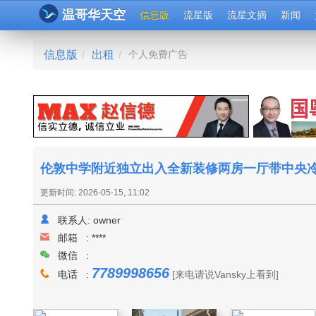
温哥华天空
信息版
流星版
流星文摘
新闻
信息版
出租
个人免费广告
/
/
伦敦中学附近独立出入全新装修两房一厅带中央冷
更新时间: 2026-05-15, 11:02
联系人:
owner
邮箱 :
****
微信 :
7789998656
电话 :
[来电请说Vansky上看到]