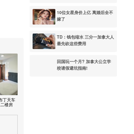
10位女星身价上亿 离婚后全不
嫁了
TD：钱包缩水 三分一加拿大人
最先砍这些费用
回国玩一个月? 加拿大公立学
校请假避坑指南!
阿布丁天车
屋二楼房
，家具齐
住；