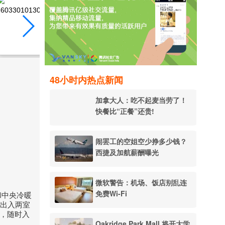
48小时内热点新闻
加拿大人：吃不起麦当劳了！
快餐比“正餐”还贵!
闹罢工的空姐空少挣多少钱？
西捷及加航薪酬曝光
微软警告：机场、饭店别乱连
免费Wi-Fi
房和中央冷暖
立出入两室
房，随时入
Oakridge Park Mall 将开大学