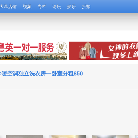
大温店铺
视频
专栏
论坛
娱乐
折扣
暖空调独立洗衣房一卧室分租850