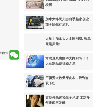
校园
加拿大移民夫妻白手起家创业
如今陷生存危机
大坑！加拿大人本国消费, 账单
竟是美元!
到微信:
常喝豆浆患癌率大降28% ！3
大豆制品是抗癌之星
王祖贤大热天穿皮衣，胖到有
双下巴
梁朝伟躲过私生子风波 尘封多
年绯闻再发酵