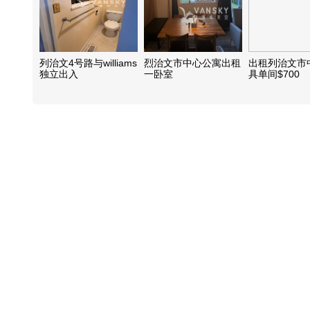
列治文4号路与williams
烈治文市中心公寓出租
出租列治文市
独立出入
一卧室
具单间$700